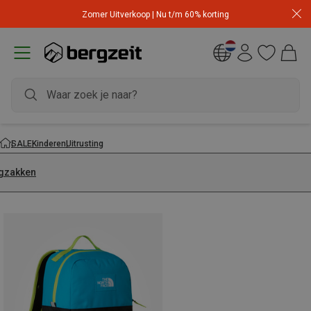
Zomer Uitverkoop | Nu t/m 60% korting
SALE
Kinderen
Uitrusting
gzakken