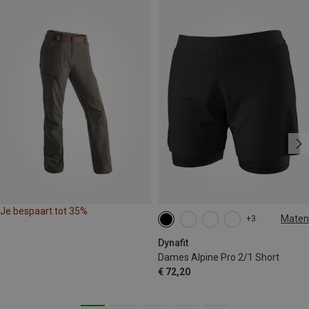
Je bespaart tot 35%
Maten
+3
XS
S
M
L
XL
Dynafit
Dames Alpine Pro 2/1 Short
€ 72,20