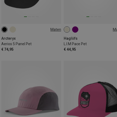
Maten
M
L|XL
M|S
ONE SIZE
Arcteryx
Haglöfs
Aerios 5 Panel Pet
L.I.M Pace Pet
€ 74,95
€ 44,95