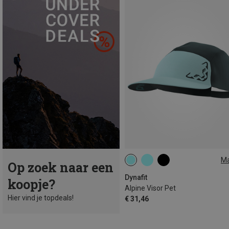
M
Op zoek naar een
ONE SIZE
Dynafit
koopje?
Alpine Visor Pet
Hier vind je topdeals!
€ 31,46