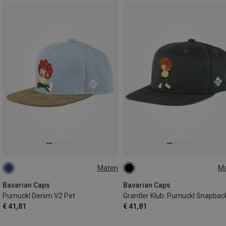
Maten
M
ONE SIZE
ONE SIZE
Bavarian Caps
Bavarian Caps
Pumuckl Denim V2 Pet
€ 41,81
€ 41,81