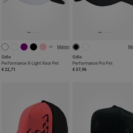
Maten
M
+1
L|XL
M|S
L|XL
M|S
Odlo
Odlo
Performance X-Light Visor Pet
Performance Pro Pet
€ 22,71
€ 37,96