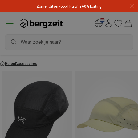
Zomer Uitverkoop | Nu t/m 60% korting
Heren
Accessoires