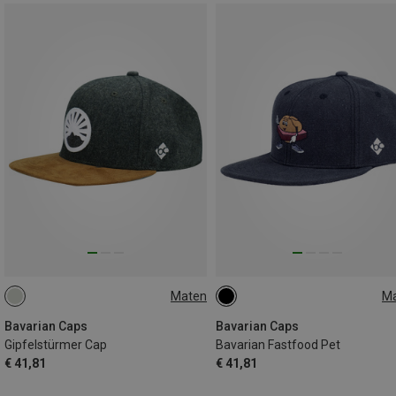
Maten
M
ONE SIZE
ONE SIZE
Bavarian Caps
Bavarian Caps
Gipfelstürmer Cap
Bavarian Fastfood Pet
€ 41,81
€ 41,81