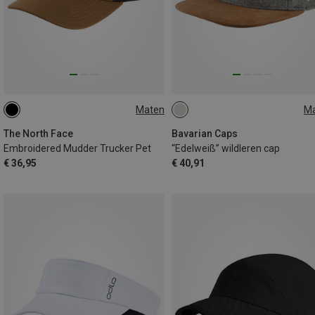
Maten
M
ONE SIZE
ONE SIZE
The North Face
Bavarian Caps
Embroidered Mudder Trucker Pet
“Edelweiß” wildleren cap
€ 36,95
€ 40,91