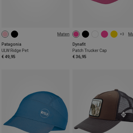
Maten
M
+3
ONE SIZE
ONE SIZE
Patagonia
Dynafit
ULW Ridge Pet
Patch Trucker Cap
€ 49,95
€ 36,95