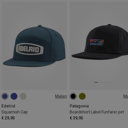
Maten
M
ONE SIZE
ONE SIZE
Edelrid
Patagonia
Squamish Cap
Boardshort Label Funfarer pet
€ 29,95
€ 39,95