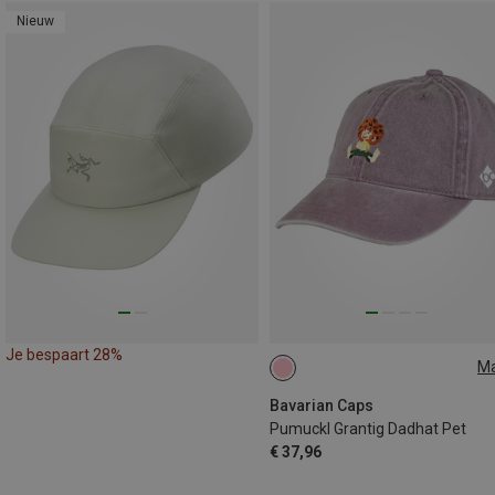
Nieuw
Je bespaart 28%
M
ONE SIZE
Bavarian Caps
Pumuckl Grantig Dadhat Pet
€ 37,96