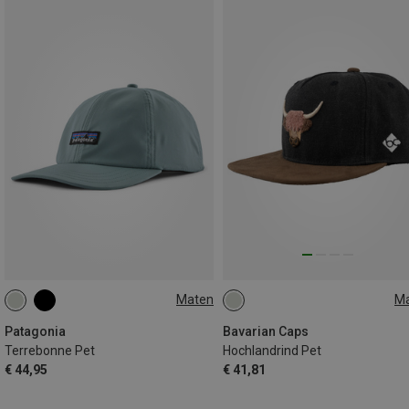
Maten
M
ONE SIZE
ONE SIZE
Patagonia
Bavarian Caps
Terrebonne Pet
Hochlandrind Pet
€ 44,95
€ 41,81