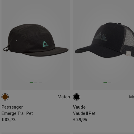
Maten
M
ONE SIZE
ONE SIZE
Passenger
Vaude
Emerge Trail Pet
Vaude II Pet
€ 32,72
€ 29,95