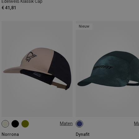
Edelweiß Klassik Cap
€ 41,81
Nieuw
Maten
M
ONE SIZE
ONE SIZE
Norrona
Dynafit