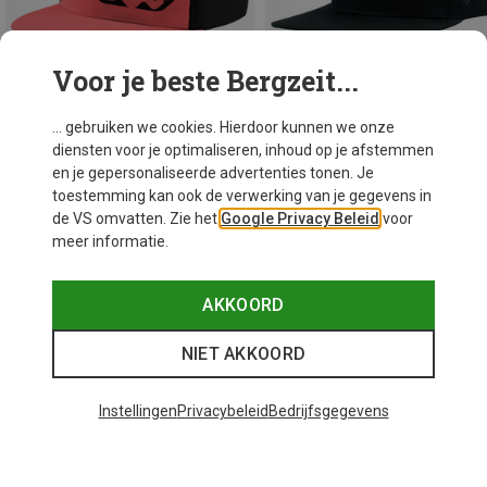
Voor je beste Bergzeit...
... gebruiken we cookies. Hierdoor kunnen we onze
diensten voor je optimaliseren, inhoud op je afstemmen
Je bespaart 43%
en je gepersonaliseerde advertenties tonen. Je
M
ONE SIZE
toestemming kan ook de verwerking van je gegevens in
Bavarian Caps
de VS omvatten. Zie het
Google Privacy Beleid
voor
Edelweiß: Black Edition Flat Pet
meer informatie.
€ 40,91
AKKOORD
NIET AKKOORD
Instellingen
Privacybeleid
Bedrijfsgegevens