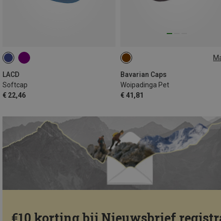
M
ONE SIZE
LACD
Bavarian Caps
Softcap
Woipadinga Pet
€ 22,46
€ 41,81
€10 korting bij Nieuwsbrief registr