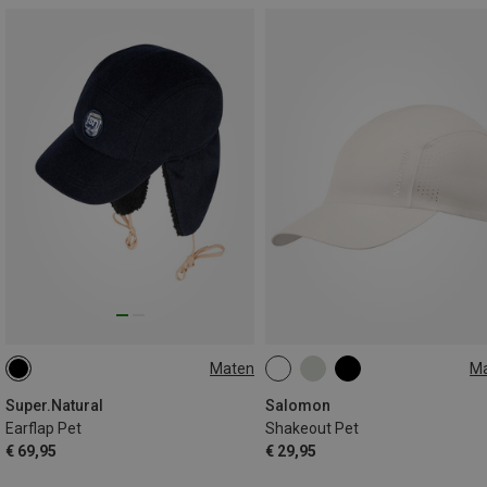
Maten
M
ONE SIZE
M|S
Super.Natural
Salomon
Earflap Pet
Shakeout Pet
€ 69,95
€ 29,95