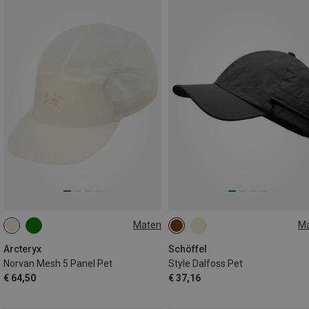
Maten
M
L|XL
M|S
Arcteryx
Schöffel
Norvan Mesh 5 Panel Pet
Style Dalfoss Pet
€ 64,50
€ 37,16