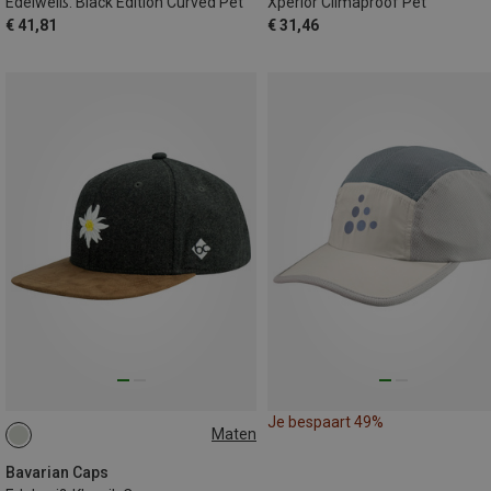
Edelweiß: Black Edition Curved Pet
Xperior Climaproof Pet
€ 41,81
€ 31,46
Je bespaart 49%
Maten
ONE SIZE
Bavarian Caps