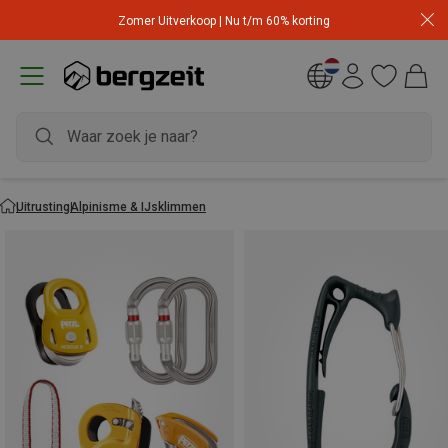
Zomer Uitverkoop | Nu t/m 60% korting
Uitrusting
Alpinisme & IJsklimmen