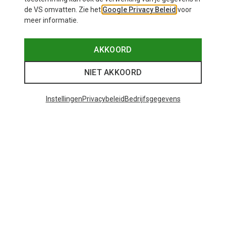
Petzl
de VS omvatten. Zie het
Google Privacy Beleid
voor
Pur´Ice ijsdoorn
meer informatie.
€ 49,95
AKKOORD
NIET AKKOORD
Instellingen
Privacybeleid
Bedrijfsgegevens
Je bespaart 20%