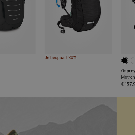
Je bespaart 30%
24L
Osprey
Metron
€ 157,