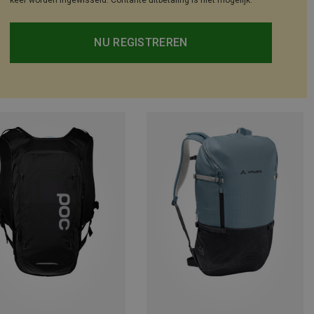
keer worden ingewisseld. Contante uitbetaling is niet mogelijk.
NU REGISTREREN