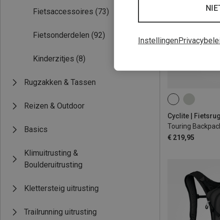
NIE
Fietsaccessoires
(73)
Fietsonderdelen
(92)
Instellingen
Privacybele
Kinderzitjes
(8)
Rugzakken & Tassen
23L
Reizen & Outdoor
Cyclite | Fietsr
Touring Backpack
Basics
€ 219,95
Klimuitrusting &
Boulderuitrusting
Klettersteig uitrusting
Trailrunning uitrusting