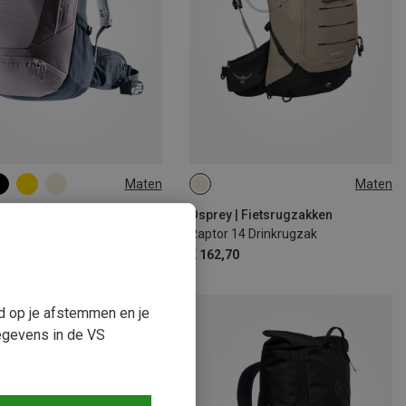
Maten
Maten
14L
 | Fietsrugzakken
Osprey | Fietsrugzakken
Trans Alpine 28 SL Rugzak
Raptor 14 Drinkrugzak
95
€ 162,70
ud op je afstemmen en je
egevens in de VS