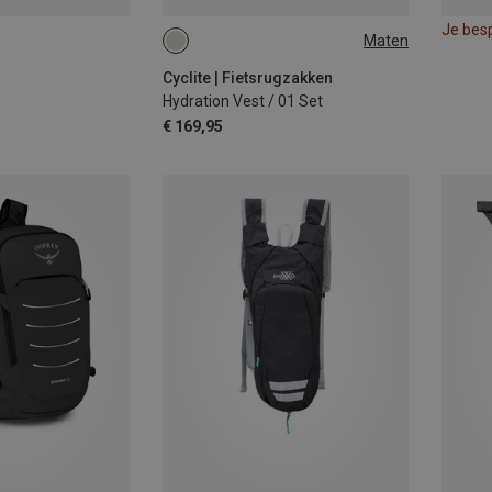
Je bes
Maten
M-L | 5L
S-M | 4.5L
Cyclite | Fietsrugzakken
Hydration Vest / 01 Set
€ 169,95