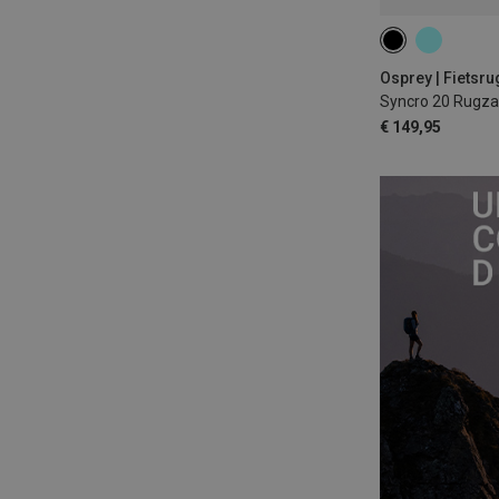
20L
Osprey | Fietsr
Syncro 20 Rugza
€ 149,95