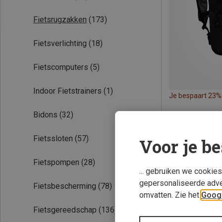
Fietsrugzakken
(173)
Fietsverlichting
(18)
Fietscomputers
(5)
Indoor Fietstrainers
(1)
Je bespaart 23%
Bidons
(32)
Fietssloten
(57)
Voor je be
Fietspompen
(28)
... gebruiken we cookie
gepersonaliseerde adve
Fietsbescherming
(78)
omvatten. Zie het
Googl
Fietsgereedschap
(136)