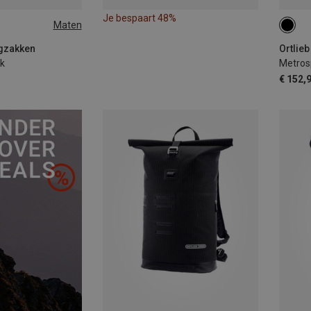
Je bespaart 48%
Maten
21L
ugzakken
Ortlieb
k
Metros
€ 152,