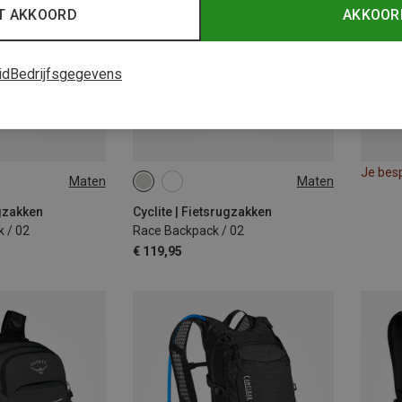
T AKKOORD
AKKOOR
id
Bedrijfsgegevens
Je bes
Maten
Maten
7.1L
ugzakken
Cyclite | Fietsrugzakken
 / 02
Race Backpack / 02
€ 119,95