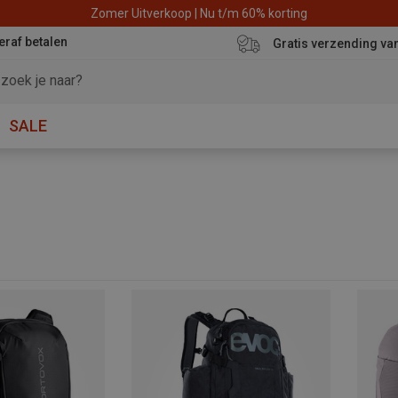
Zomer Uitverkoop | Nu t/m 60% korting
eraf betalen
Gratis verzending va
SALE