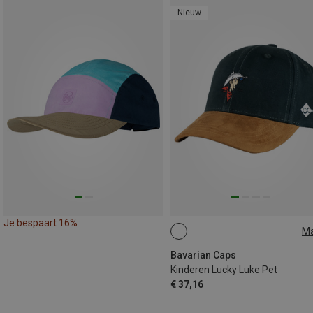
Nieuw
Je bespaart 16%
M
54
Bavarian Caps
Kinderen Lucky Luke Pet
€ 37,16