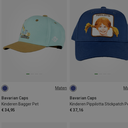
Maten
M
50
54
Bavarian Caps
Bavarian Caps
Kinderen Bagger Pet
Kinderen Pippilotta Stickpatch P
€ 34,95
€ 37,16