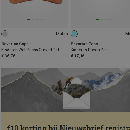
Maten
M
ONE SIZE
ONE SIZE
Bavarian Caps
Bavarian Caps
Kinderen Waldfuchs Curved Pet
Kinderen Panda Pet
€ 36,76
€ 37,16
€10 korting bij Nieuwsbrief registr