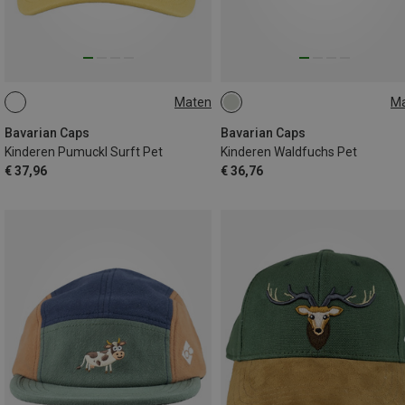
Maten
M
54
ONE SIZE
Bavarian Caps
Bavarian Caps
Kinderen Pumuckl Surft Pet
Kinderen Waldfuchs Pet
€ 37,96
€ 36,76