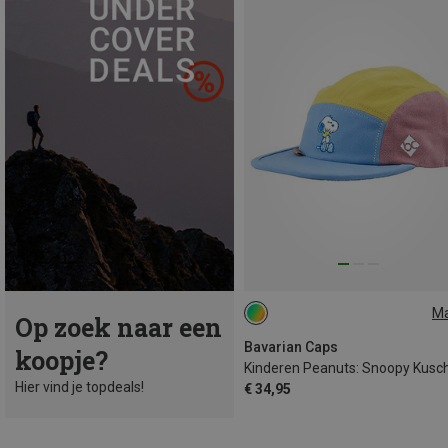
M
Op zoek naar een
ONE SIZE
Bavarian Caps
koopje?
Hier vind je topdeals!
€ 34,95