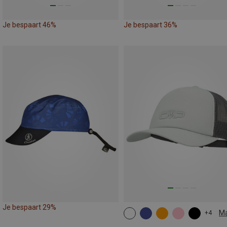
Je bespaart 46%
Je bespaart 36%
Je bespaart 29%
M
+4
ONE SIZE