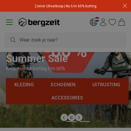
Zomer Uitverkoop | Nu t/m 60% korting
Summer Sale
Koop nu met korting t/m 60%
KLEDING
SCHOENEN
UITRUSTING
ACCESSOIRES