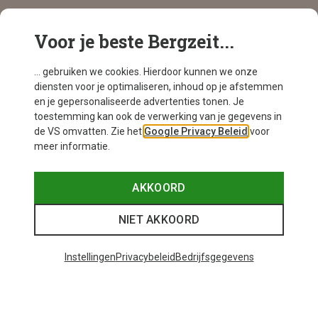
Bergzeit Deals
Speciaal aanbod met korting!
Voor je beste Bergzeit...
... gebruiken we cookies. Hierdoor kunnen we onze
diensten voor je optimaliseren, inhoud op je afstemmen
en je gepersonaliseerde advertenties tonen. Je
toestemming kan ook de verwerking van je gegevens in
de VS omvatten. Zie het
Google Privacy Beleid
voor
meer informatie.
AKKOORD
NIET AKKOORD
Instellingen
Privacybeleid
Bedrijfsgegevens