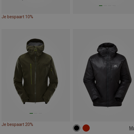
Je bespaart 10%
Je bespaart 20%
M
XS
S
M
L
XL