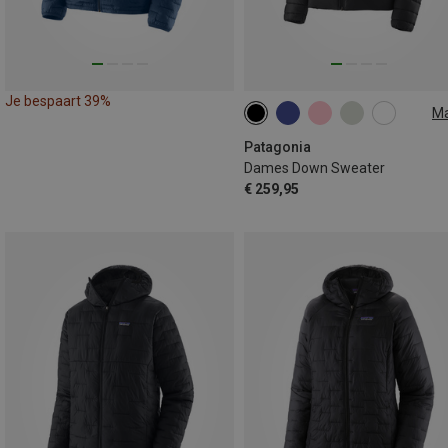
Je bespaart 39%
M
XS
S
M
L
Patagonia
Dames Down Sweater
€ 259,95