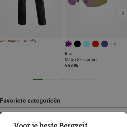
Je bespaart tot 29%
+10
Bliz
Matrix SF sportbril
€ 89,95
Favoriete categorieën
ADEMENDE REGENJASSEN
Voor je beste Bergzeit...