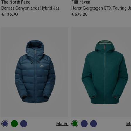
The North Face
Fjällräven
Dames Canyonlands Hybrid Jas
Heren Bergtagen GTX Touring J
€ 136,70
€ 675,20
Maten
M
XS
S
M
XL
XS
S
M
L
XL