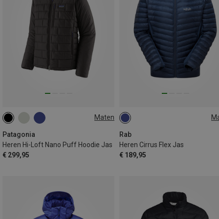
Maten
M
S
M
L
S
L
Patagonia
Rab
Heren Hi-Loft Nano Puff Hoodie Jas
Heren Cirrus Flex Jas
€ 299,95
€ 189,95