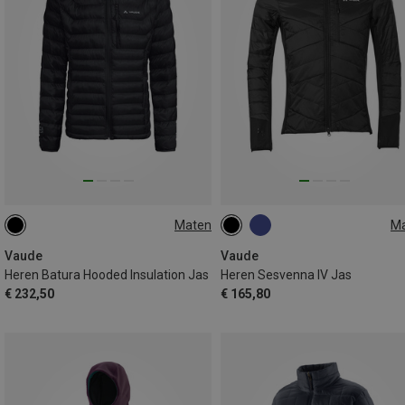
Maten
M
S
M
L
XL
XXL
S
M
L
XL
XXL
3XL
3XL
Vaude
Vaude
Heren Batura Hooded Insulation Jas
Heren Sesvenna IV Jas
€ 232,50
€ 165,80