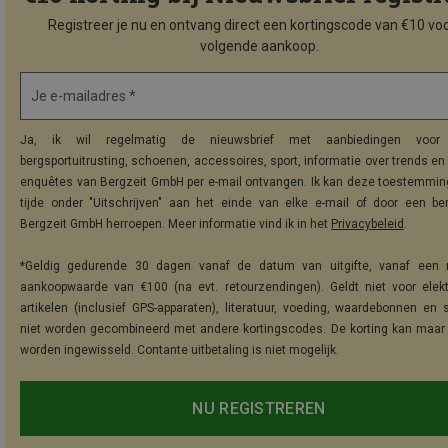
Registreer je nu en ontvang direct een kortingscode van €10 voo
volgende aankoop.
Je e-mailadres *
Ja, ik wil regelmatig de nieuwsbrief met aanbiedingen voor 
bergsportuitrusting, schoenen, accessoires, sport, informatie over trends en 
enquêtes van Bergzeit GmbH per e-mail ontvangen. Ik kan deze toestemming
tijde onder "Uitschrijven" aan het einde van elke e-mail of door een be
Bergzeit GmbH herroepen. Meer informatie vind ik in het
Privacybeleid
.
*Geldig gedurende 30 dagen vanaf de datum van uitgifte, vanaf een 
aankoopwaarde van €100 (na evt. retourzendingen). Geldt niet voor elek
artikelen (inclusief GPS-apparaten), literatuur, voeding, waardebonnen en 
niet worden gecombineerd met andere kortingscodes. De korting kan maar
worden ingewisseld. Contante uitbetaling is niet mogelijk.
NU REGISTREREN