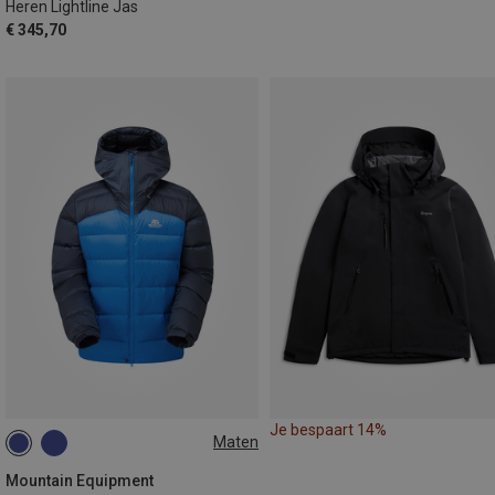
Heren Lightline Jas
€ 345,70
Je bespaart 14%
Maten
S
M
L
XL
XXL
Mountain Equipment