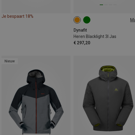
Je bespaart 18%
M
S
M
L
XL
Dynafit
Heren Blacklight 3l Jas
€ 297,20
Nieuw