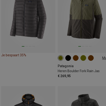
Je bespaart 35%
M
S
M
L
XL
Patagonia
Heren Boulder Fork Rain Jas
€ 269,95