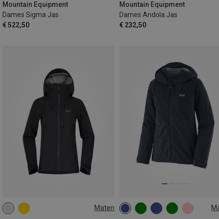
Mountain Equipment
Mountain Equipment
Dames Sigma Jas
Dames Andola Jas
€ 522,50
€ 232,50
Maten
M
M
L
XS
M
XL