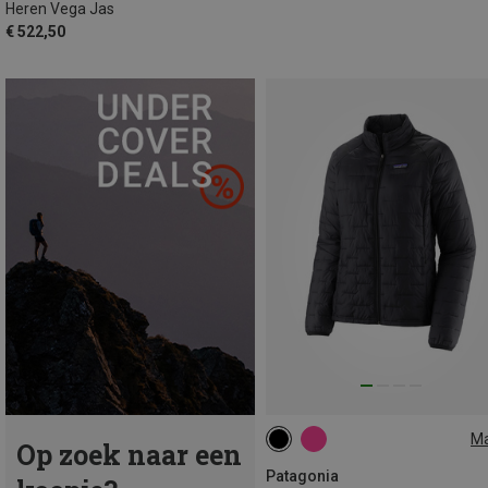
Heren Vega Jas
€ 522,50
M
Op zoek naar een
XS
S
M
L
Patagonia