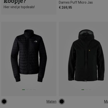
koopje?
Dames Puff Micro Jas
Hier vind je topdeals!
€ 269,95
Maten
M
XS
S
M
L
XL
S
M
L
XL