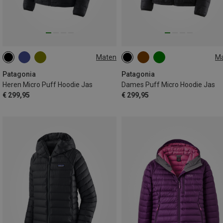
Maten
M
S
M
L
XL
XXL
XS
S
M
L
XL
Patagonia
Patagonia
Heren Micro Puff Hoodie Jas
Dames Puff Micro Hoodie Jas
€ 299,95
€ 299,95