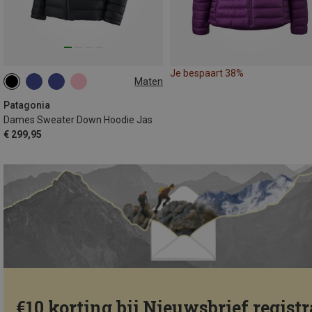
Je bespaart 38%
Maten
XS
S
M
L
XL
Patagonia
Dames Sweater Down Hoodie Jas
€ 299,95
€10 korting bij Nieuwsbrief registr