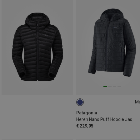
M
S
M
XXL
Patagonia
Heren Nano Puff Hoodie Jas
€ 229,95