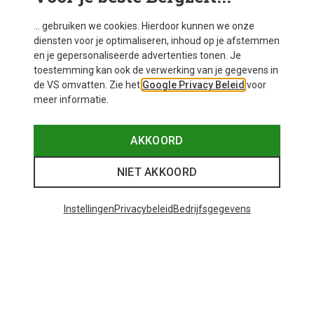
... gebruiken we cookies. Hierdoor kunnen we onze
diensten voor je optimaliseren, inhoud op je afstemmen
en je gepersonaliseerde advertenties tonen. Je
toestemming kan ook de verwerking van je gegevens in
de VS omvatten. Zie het
Google Privacy Beleid
voor
meer informatie.
De optimale toerski jas voor jouw
AKKOORD
behoeften
NIET AKKOORD
Het slechte nieuws eerst: dé perfecte toerski jas voor
elke situatie bestaat helaas niet. De eisen aan een
Instellingen
Privacybeleid
Bedrijfsgegevens
toerski jas zijn namelijk te divers. Het goede nieuws is
dat een jas een van de meest flexibele kledingstukken
is, die gemakkelijk in lagen te combineren is. Bij het
kiezen van de juiste toerski jas, moet je rekening
houden met het verwachte weer, de intensiteit van je
tocht en jouw persoonlijke temperatuurbehoefte.
Welke toerski jas voor de klim? En welke