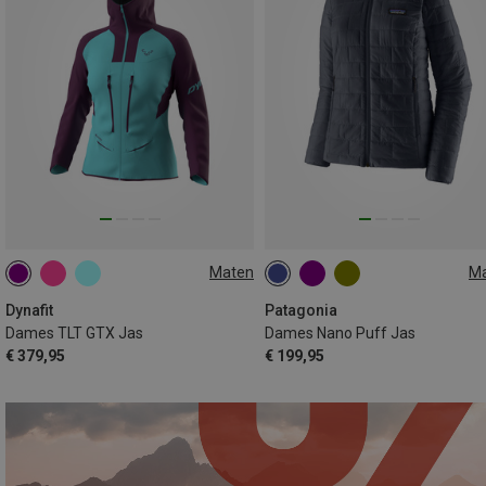
Maten
M
XS
S
M
L
XS
S
M
L
Dynafit
Patagonia
Dames TLT GTX Jas
Dames Nano Puff Jas
€ 379,95
€ 199,95