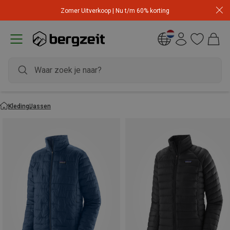
Zomer Uitverkoop | Nu t/m 60% korting
Kleding
Jassen