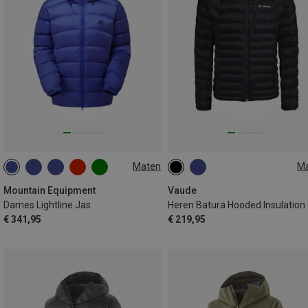
Maten
M
XS
S
M
L
XL
S
M
L
XL
XXL
XXL
Mountain Equipment
Vaude
Dames Lightline Jas
Heren Batura Hooded Insulation
€ 341,95
€ 219,95