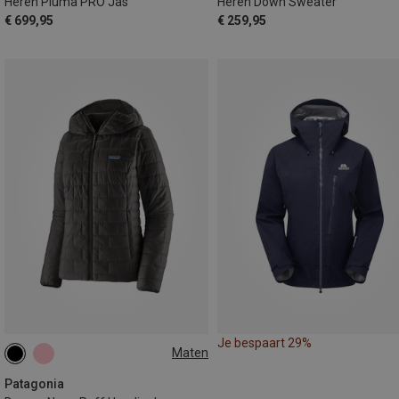
Heren Pluma PRO Jas
Heren Down Sweater
€ 699,95
€ 259,95
Je bespaart 29%
Maten
XS
M
L
Patagonia