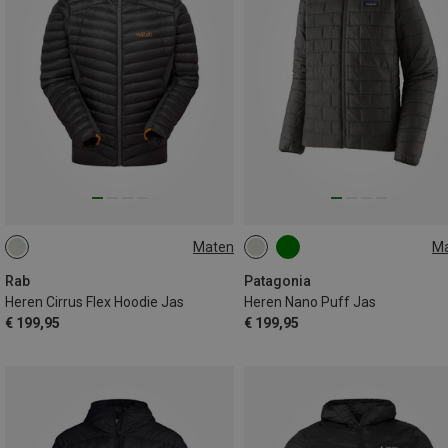
Maten
M
S
M
L
S
M
Rab
Patagonia
Heren Cirrus Flex Hoodie Jas
Heren Nano Puff Jas
€ 199,95
€ 199,95