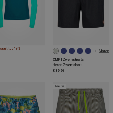
paart tot 49%
Maten
+1
CMP | Zwemshorts
Heren Zwemshort
€ 39,95
Nieuw