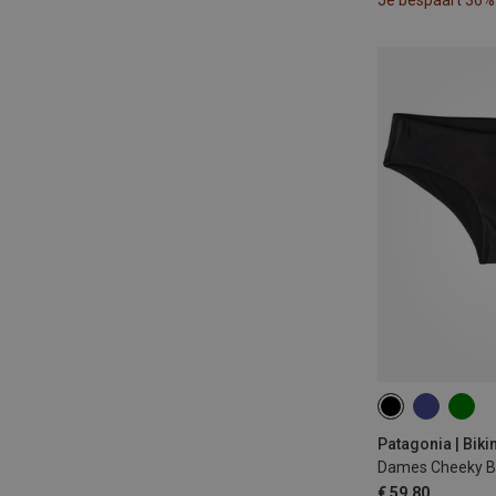
Je bespaart 36%
XS
S
L
Patagonia | Bikin
Dames Cheeky Bi
€ 59,80