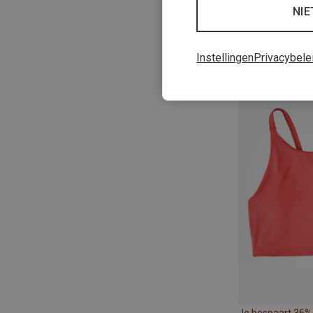
NIE
Instellingen
Privacybele
Je bespaart 30%