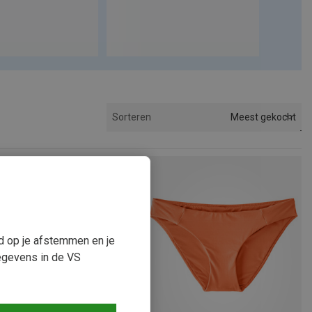
Meest gekocht
Sorteren
ud op je afstemmen en je
egevens in de VS