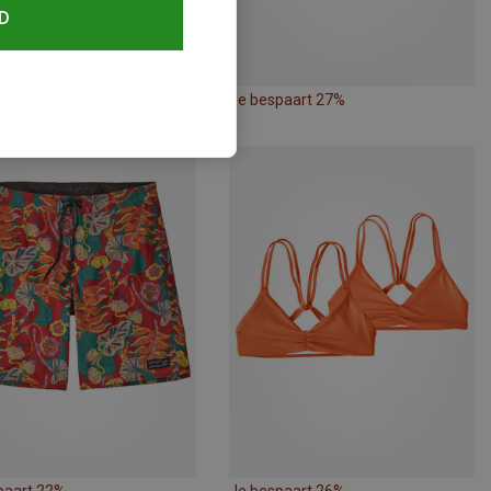
D
paart 25%
Je bespaart 27%