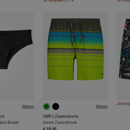
Je bespaart 27%
Je bes
Je bes
Maten
Maten
i's
CMP | Zwemshorts
kini Broek
Heren Zwembroek
€ 39,95