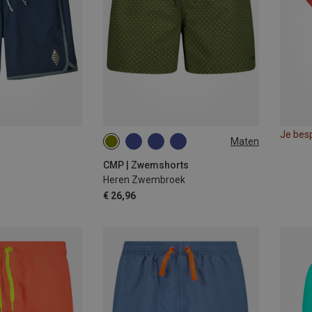
Je bes
Maten
M
L
XL
XXL
3XL
4XL
CMP | Zwemshorts
Heren Zwembroek
€ 26,96