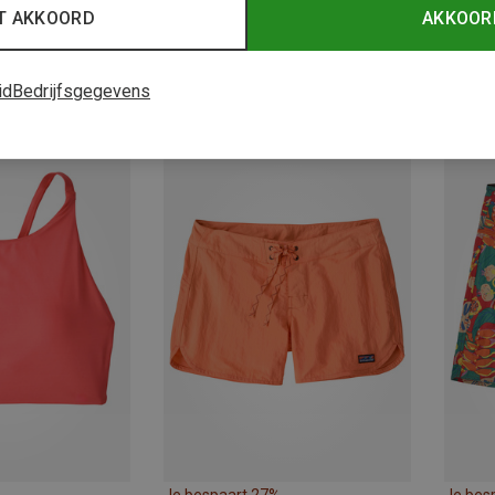
T AKKOORD
AKKOOR
id
Bedrijfsgegevens
Je bespaart 30%
Je bes