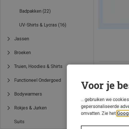
Badpakken
(22)
UV-Shirts & Lycras
(16)
Jassen
Broeken
Truien, Hoodies & Shirts
Functioneel Ondergoed
Voor je be
Bodywarmers
... gebruiken we cookie
gepersonaliseerde adve
Rokjes & Jurken
omvatten. Zie het
Googl
Suits