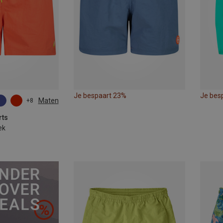
Je bespaart 23%
Je bes
Maten
+8
rts
ek