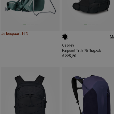
Je bespaart 16%
M
75L
Osprey
Farpoint Trek 75 Rugzak
€ 225,20