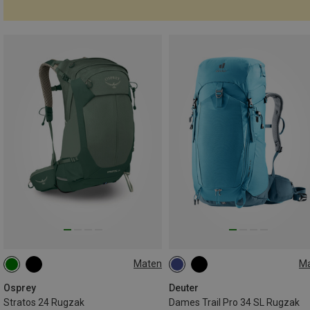
Maten
M
24L
34L
Osprey
Deuter
Stratos 24 Rugzak
Dames Trail Pro 34 SL Rugzak