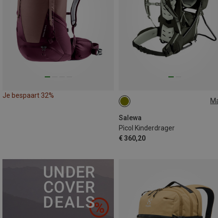
Je bespaart 32%
M
ONE SIZE
Salewa
Pìcol Kinderdrager
€ 360,20