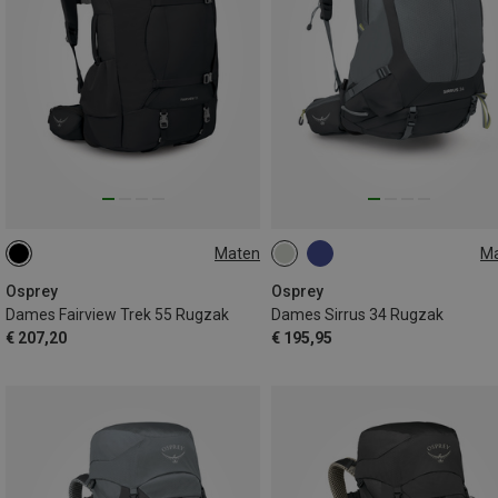
Maten
M
55L
34L
Osprey
Osprey
Dames Fairview Trek 55 Rugzak
Dames Sirrus 34 Rugzak
€ 207,20
€ 195,95