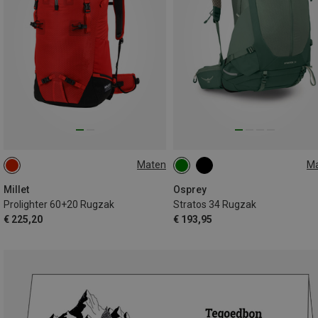
Maten
M
60+20L
34L
Millet
Osprey
Prolighter 60+20 Rugzak
Stratos 34 Rugzak
€ 225,20
€ 193,95