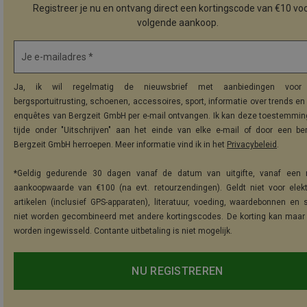
Registreer je nu en ontvang direct een kortingscode van €10 voo
volgende aankoop.
Je e-mailadres *
Ja, ik wil regelmatig de nieuwsbrief met aanbiedingen voor 
bergsportuitrusting, schoenen, accessoires, sport, informatie over trends en 
enquêtes van Bergzeit GmbH per e-mail ontvangen. Ik kan deze toestemming
tijde onder "Uitschrijven" aan het einde van elke e-mail of door een be
Bergzeit GmbH herroepen. Meer informatie vind ik in het
Privacybeleid
.
*Geldig gedurende 30 dagen vanaf de datum van uitgifte, vanaf een 
aankoopwaarde van €100 (na evt. retourzendingen). Geldt niet voor elek
artikelen (inclusief GPS-apparaten), literatuur, voeding, waardebonnen en 
niet worden gecombineerd met andere kortingscodes. De korting kan maar
worden ingewisseld. Contante uitbetaling is niet mogelijk.
NU REGISTREREN