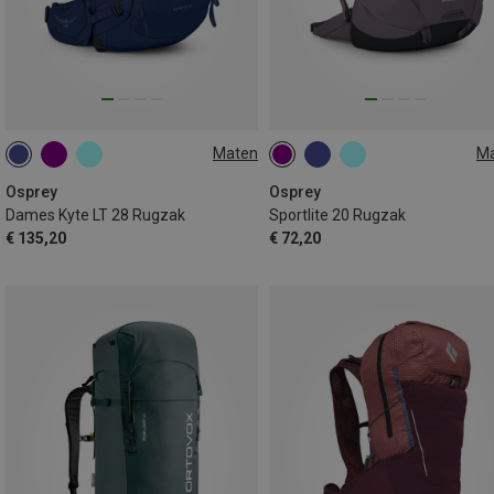
Maten
M
28L
20L
Osprey
Osprey
Dames Kyte LT 28 Rugzak
Sportlite 20 Rugzak
€ 135,20
€ 72,20