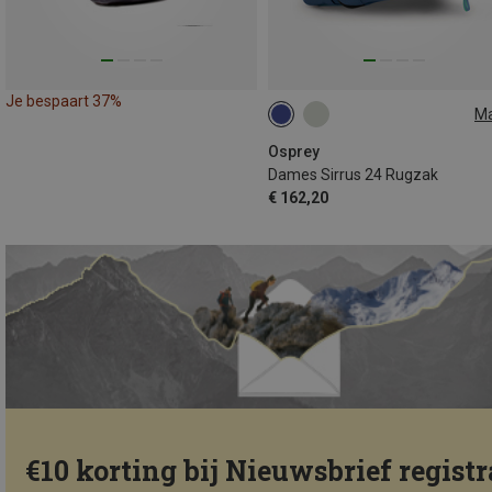
Je bespaart 37%
M
24L
Osprey
Dames Sirrus 24 Rugzak
€ 162,20
€10 korting bij Nieuwsbrief registr