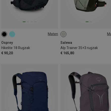
Maten
M
18L
35+3L
Osprey
Salewa
Hikelite 18 Rugzak
Alp Trainer 35+3 rugzak
€ 90,20
€ 165,80