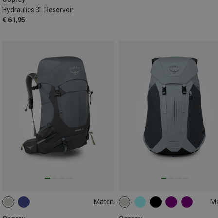
Hydraulics 3L Reservoir
€ 61,95
Maten
M
36L
30L