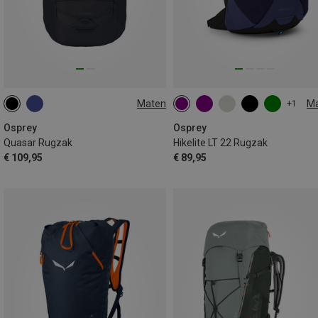
Maten
M
+1
26L
22L
Osprey
Osprey
Quasar Rugzak
Hikelite LT 22 Rugzak
€ 109,95
€ 89,95