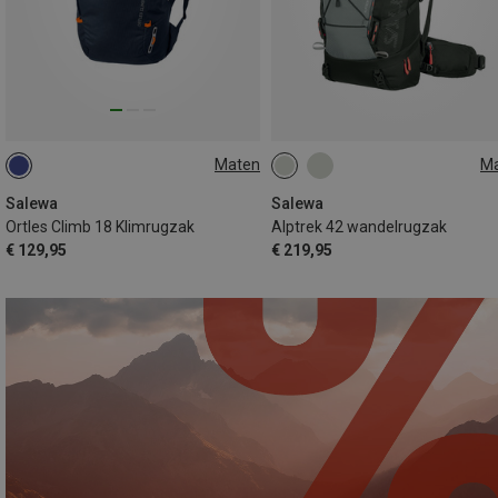
Maten
M
18L
42L
Salewa
Salewa
Ortles Climb 18 Klimrugzak
Alptrek 42 wandelrugzak
€ 129,95
€ 219,95