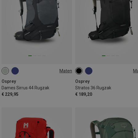
Maten
M
44L
36L
Osprey
Osprey
Dames Sirrus 44 Rugzak
Stratos 36 Rugzak
€ 229,95
€ 189,20