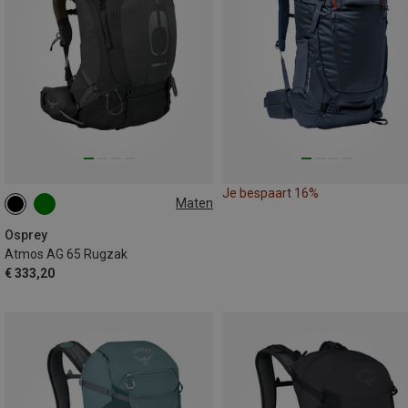
Je bespaart 16%
Maten
65L | S-M
65L | L-XL
Osprey
Atmos AG 65 Rugzak
€ 333,20