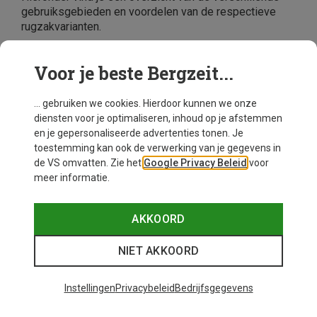
gebruiksgebieden en voordelen van de respectieve
rugzakvarianten.
De Dagrugzak
Voor je beste Bergzeit...
Geschikt voor
: licht wandelingen, stedentrips, vrije tijd,
op weg naar werk
... gebruiken we cookies. Hierdoor kunnen we onze
Volume
: 15 tot 25 liter
diensten voor je optimaliseren, inhoud op je afstemmen
Mogelijk met
tablet of laptop compartiment
en je gepersonaliseerde advertenties tonen. Je
De Trekkingrugzak (ofwel: backpack)
toestemming kan ook de verwerking van je gegevens in
de VS omvatten. Zie het
Google Privacy Beleid
voor
Geschikt voor
: meerdaagse tochten met veel bagage
meer informatie.
en uitrusting
Volume
: 35 tot 75 liter. Modellen van meer dan 75 liter
AKKOORD
vallen meestal in de categorie rugzakken voor
backpackers
NIET AKKOORD
Goed draagsysteem met geïntegreerd frame in het
rugpand en brede, stijve heupgordel
Voor ladingen tot ongeveer 20 kilo
Instellingen
Privacybeleid
Bedrijfsgegevens
Goed gevoerde schouderriemen met
positieverstelsysteem