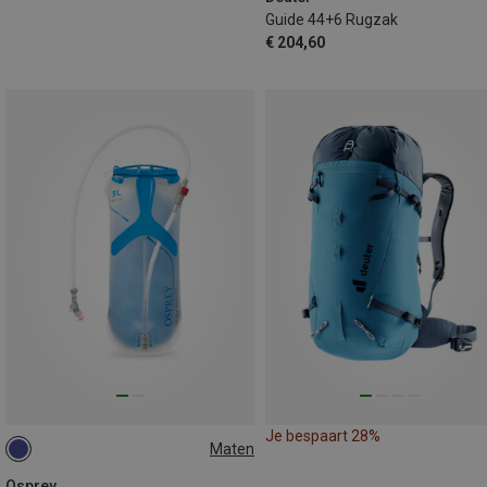
Guide 44+6 Rugzak
€ 204,60
Je bespaart 28%
Maten
ONE SIZE
Osprey