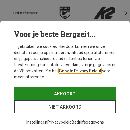
Voor je beste Bergzeit...
MEER BEKIJKEN
... gebruiken we cookies. Hierdoor kunnen we onze
diensten voor je optimaliseren, inhoud op je afstemmen
en je gepersonaliseerde advertenties tonen. Je
toestemming kan ook de verwerking van je gegevens in
de VS omvatten. Zie het
Google Privacy Beleid
voor
meer informatie.
Freeriden met Picture
Ride, Protect & Share
AKKOORD
NIET AKKOORD
Instellingen
Privacybeleid
Bedrijfsgegevens