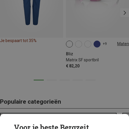
Je bespaart tot 35%
Maten
+9
ONE SIZE
Bliz
Matrix SF sportbril
€ 82,20
Populaire categorieën
BACKPACKS
Voor je beste Bergzeit...