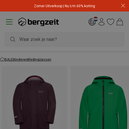
Zomer Uitverkoop | Nu t/m 60% korting
SALE
Kinderen
Kleding
Jassen