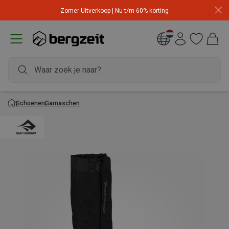
Zomer Uitverkoop | Nu t/m 60% korting
Schoenen
Gamaschen