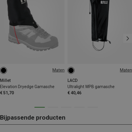
Maten
Maten
L
ONE SIZE
Millet
LACD
Elevation Dryedge Gamasche
Ultralight WPB gamasche
€ 51,70
€ 40,46
Bijpassende producten