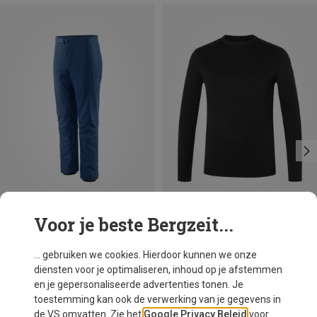
Voor je beste Bergzeit...
Je bespaart 36%
Je bespaart 24%
... gebruiken we cookies. Hierdoor kunnen we onze
diensten voor je optimaliseren, inhoud op je afstemmen
en je gepersonaliseerde advertenties tonen. Je
toestemming kan ook de verwerking van je gegevens in
de VS omvatten. Zie het
Google Privacy Beleid
voor