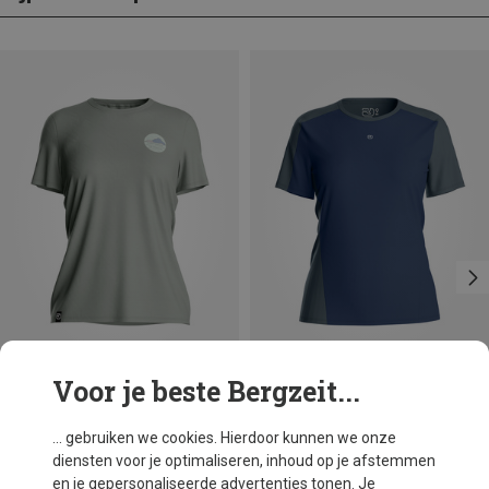
Voor je beste Bergzeit...
Je bespaart 20%
Je bespaart 28%
... gebruiken we cookies. Hierdoor kunnen we onze
diensten voor je optimaliseren, inhoud op je afstemmen
en je gepersonaliseerde advertenties tonen. Je