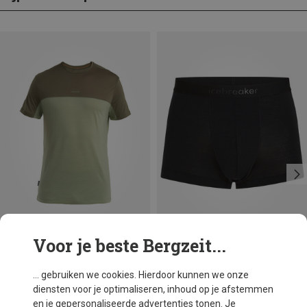
Voor je beste Bergzeit...
Je bespaart 47%
Maten
S
XL
XXL
Icebreaker
... gebruiken we cookies. Hierdoor kunnen we onze
Heren 125 Cool-Lite Anatomica Trunk Boxershort
diensten voor je optimaliseren, inhoud op je afstemmen
€ 37,16
en je gepersonaliseerde advertenties tonen. Je