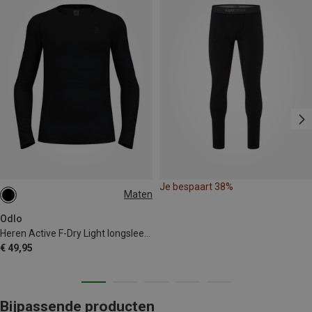
Je bespaart 38%
Maten
S
M
L
XL
XXL
Odlo
Heren Active F-Dry Light longsleeve
€ 49,95
Bijpassende producten