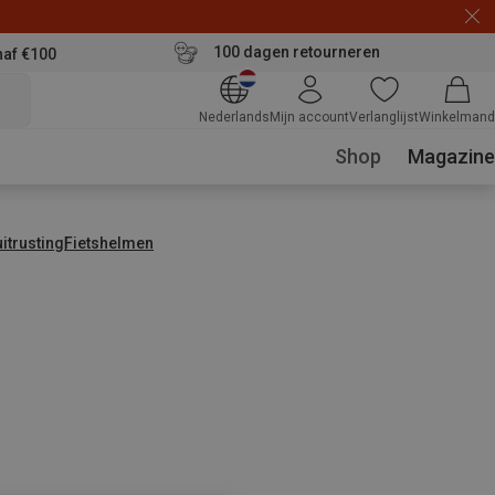
100 dagen retourneren
naf €100
Nederlands
Mijn account
Verlanglijst
Winkelmand
Shop
Magazine
uitrusting
Fietshelmen