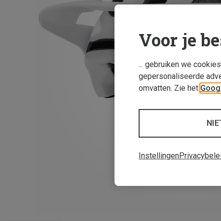
Voor je be
... gebruiken we cookie
gepersonaliseerde adve
omvatten. Zie het
Googl
NIE
Instellingen
Privacybele