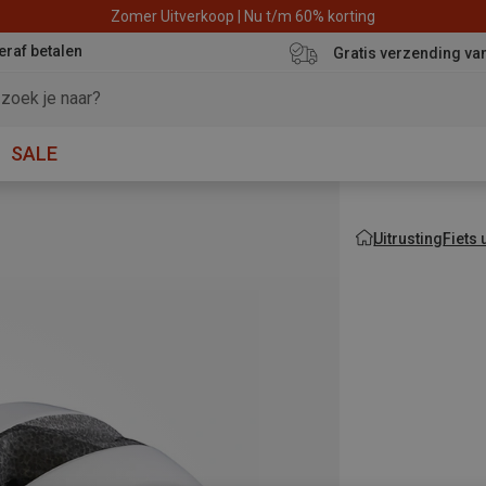
Zomer Uitverkoop | Nu t/m 60% korting
eraf betalen
Gratis verzending va
SALE
Uitrusting
Fiets 