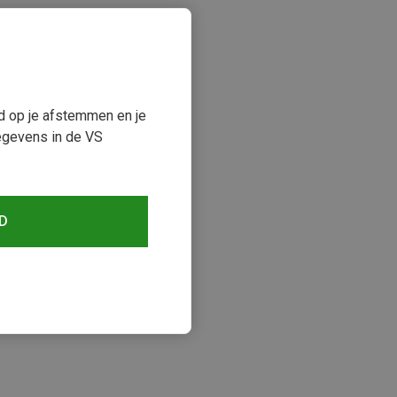
ud op je afstemmen en je
egevens in de VS
D