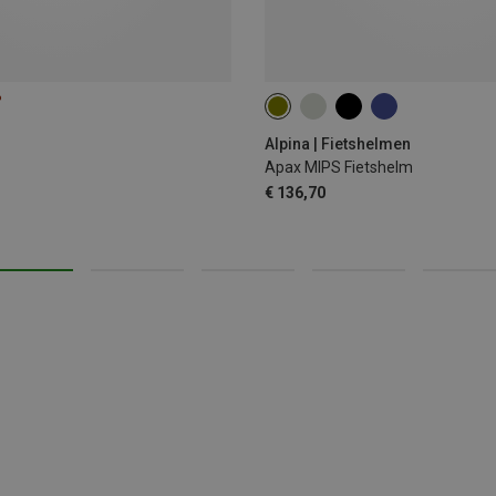
%
57-62CM
52-57CM
Alpina | Fietshelmen
Apax MIPS Fietshelm
€ 136,70