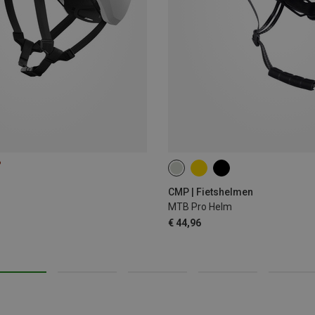
%
55-58CM
58-61CM
CMP | Fietshelmen
MTB Pro Helm
€ 44,96