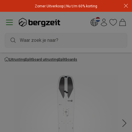
Zomer Uitverkoop | Nu t/m 60% korting
Uitrusting
Splitboard uitrusting
Splitboards