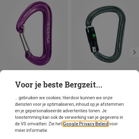
Voor je beste Bergzeit...
Je bespaart 18%
Maten
BALL-LOCK
Petzl
... gebruiken we cookies. Hierdoor kunnen we onze
William Ball-Lock HMS Karabiner
diensten voor je optimaliseren, inhoud op je afstemmen
€ 26,95
en je gepersonaliseerde advertenties tonen. Je
toestemming kan ook de verwerking van je gegevens in
de VS omvatten. Zie het
Google Privacy Beleid
voor
meer informatie.