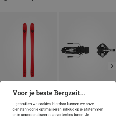
Voor je beste Bergzeit...
Je bespaart 23%
Je bespaart 37%
... gebruiken we cookies. Hierdoor kunnen we onze
diensten voor je optimaliseren, inhoud op je afstemmen
en je gepersonaliseerde advertenties tonen. Je