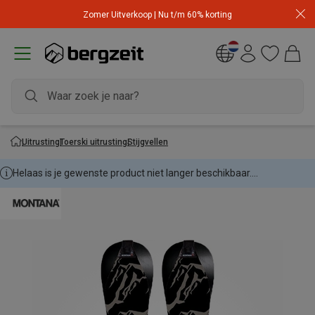
Zomer Uitverkoop | Nu t/m 60% korting
Uitrusting
Toerski uitrusting
Stijgvellen
Helaas is je gewenste product niet langer beschikbaar....