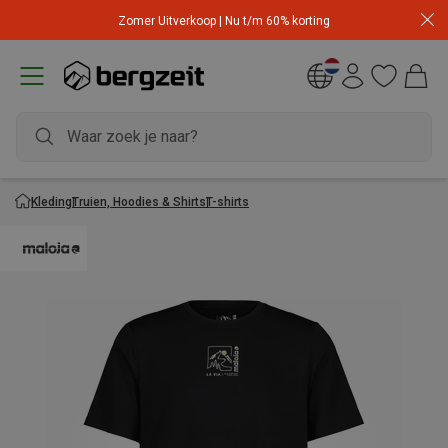
Zomer Uitverkoop | Nu t/m 60% korting
Kleding
Truien, Hoodies & Shirts
T-shirts