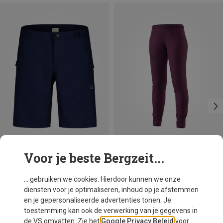
Voor je beste Bergzeit...
Je bespaart 31%
Je bespaart 27%
... gebruiken we cookies. Hierdoor kunnen we onze
diensten voor je optimaliseren, inhoud op je afstemmen
en je gepersonaliseerde advertenties tonen. Je
toestemming kan ook de verwerking van je gegevens in
de VS omvatten. Zie het
Google Privacy Beleid
voor