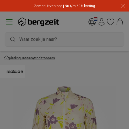
Zomer Uitverkoop | Nu t/m 60% korting
Kleding
Jassen
Windstoppers