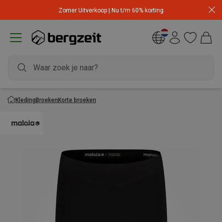
Zomer Uitverkoop | Nu t/m 60% korting
Kleding
Broeken
Korte broeken