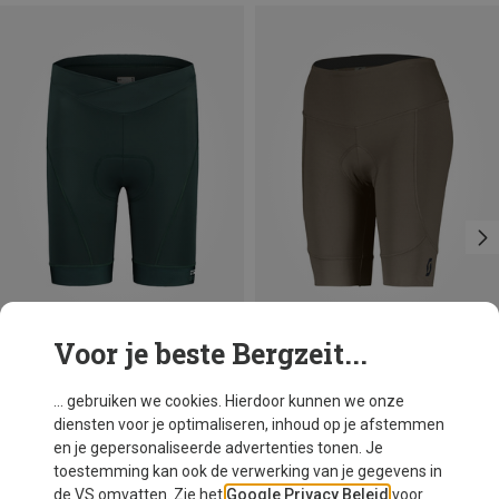
Voor je beste Bergzeit...
Je bespaart 40%
Je bespaart 43%
... gebruiken we cookies. Hierdoor kunnen we onze
diensten voor je optimaliseren, inhoud op je afstemmen
en je gepersonaliseerde advertenties tonen. Je
toestemming kan ook de verwerking van je gegevens in
de VS omvatten. Zie het
Google Privacy Beleid
voor