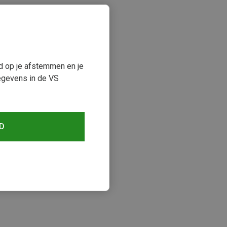
ud op je afstemmen en je
egevens in de VS
D