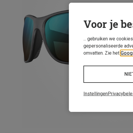
Voor je be
... gebruiken we cookie
gepersonaliseerde adve
omvatten. Zie het
Googl
NIE
Instellingen
Privacybele