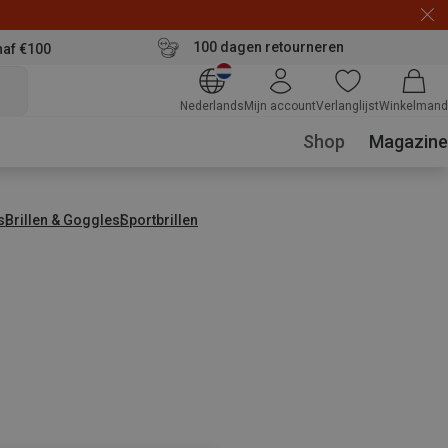
100 dagen retourneren
naf €100
Nederlands
Mijn account
Verlanglijst
Winkelmand
Shop
Magazine
s
Brillen & Goggles
Sportbrillen