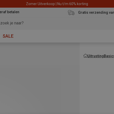
Zomer Uitverkoop | Nu t/m 60% korting
eraf betalen
Gratis verzending va
SALE
Uitrusting
Basic