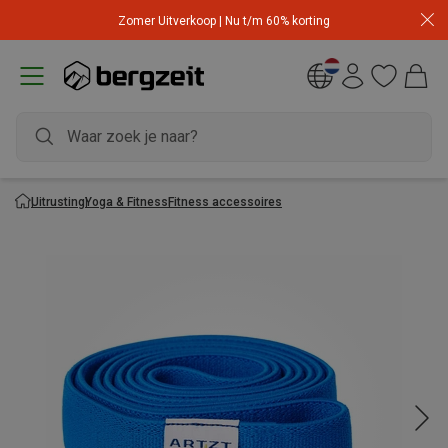
Zomer Uitverkoop | Nu t/m 60% korting
Uitrusting
Yoga & Fitness
Fitness accessoires