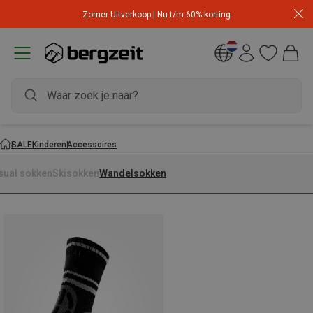
Zomer Uitverkoop | Nu t/m 60% korting
SALE
Kinderen
Accessoires
sual sokken
Skisokken
Wandelsokken