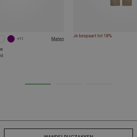
Je bespaart tot 18%
Maten
+11
en
il