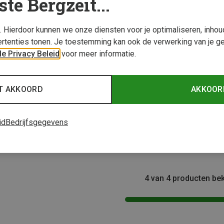
ste Bergzeit...
s. Hierdoor kunnen we onze diensten voor je optimaliseren, inho
rtenties tonen. Je toestemming kan ook de verwerking van je g
e Privacy Beleid
voor meer informatie.
T AKKOORD
AKKOOR
Thermopad | Reisaccessoires
Thermo
id
Bedrijfsgegevens
Handwarmer
Tenen
€ 1,76
€ 1,76
4 van 4 producten be