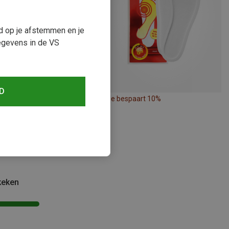
ud op je afstemmen en je
egevens in de VS
D
Je bespaart 10%
pad | Reisaccessoires
warmer
keken