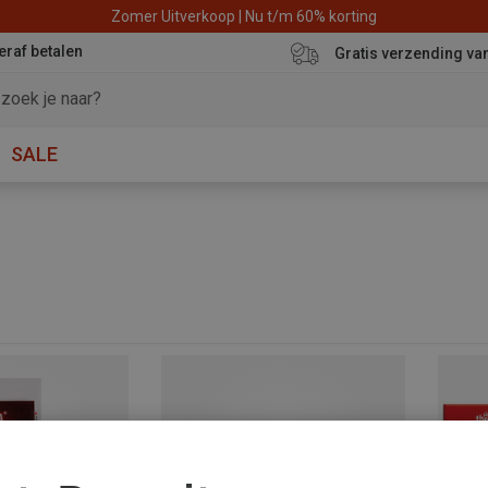
Zomer Uitverkoop | Nu t/m 60% korting
eraf betalen
Gratis verzending va
SALE