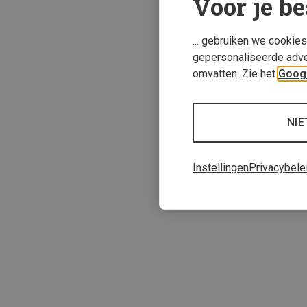
Voor je be
... gebruiken we cookie
gepersonaliseerde adve
omvatten. Zie het
Googl
NIE
Je bespaart 10%
Instellingen
Privacybele