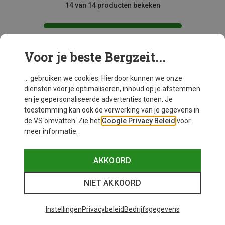
14 van 14 producten bekeken
Voor je beste Bergzeit...
Mogelijk interessant voor je
... gebruiken we cookies. Hierdoor kunnen we onze
diensten voor je optimaliseren, inhoud op je afstemmen
en je gepersonaliseerde advertenties tonen. Je
toestemming kan ook de verwerking van je gegevens in
de VS omvatten. Zie het
Google Privacy Beleid
voor
meer informatie.
AKKOORD
NIET AKKOORD
Instellingen
Privacybeleid
Bedrijfsgegevens