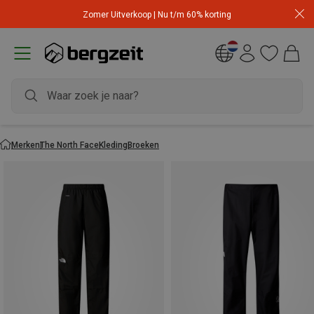
Zomer Uitverkoop | Nu t/m 60% korting
Merken
The North Face
Kleding
Broeken