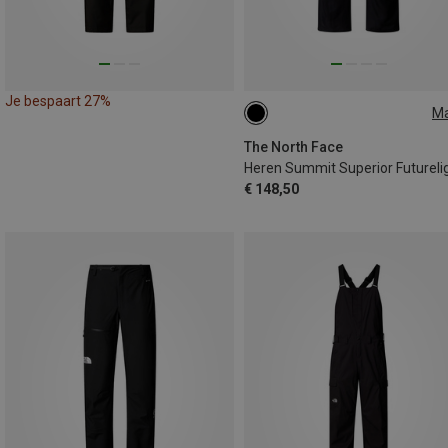
Je bespaart 27%
M
S
L
XL
XL
The North Face
€ 148,50