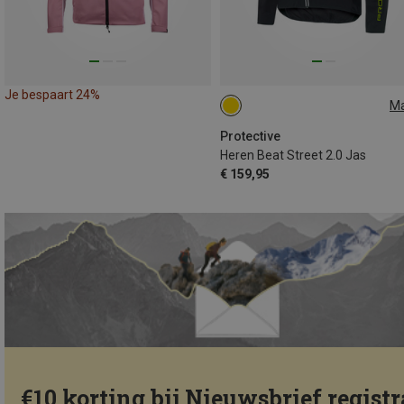
Je bespaart 24%
M
S
L
Protective
Heren Beat Street 2.0 Jas
€ 159,95
€10 korting bij Nieuwsbrief registr