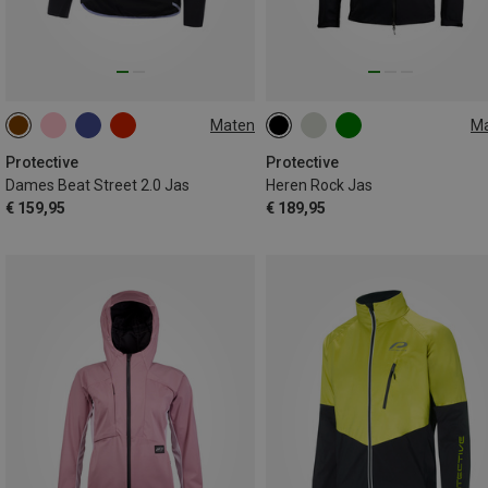
Maten
M
S
M
L
XXL
Protective
Protective
Dames Beat Street 2.0 Jas
Heren Rock Jas
€ 159,95
€ 189,95