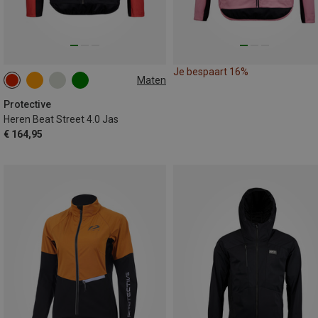
Je bespaart 16%
Maten
S
M
L
XL
XXL
3XL
Protective
Heren Beat Street 4.0 Jas
€ 164,95