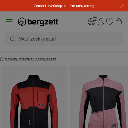
Zomer Uitverkoop | Nu t/m 60% korting
Merken
Protective
Kleding
Jassen