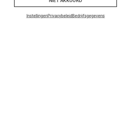
NIET AKKOORD
Instellingen
Privacybeleid
Bedrijfsgegevens
Je bespaart tot 29%
Maten
+11
ONE SIZE
Bliz
Matrix SF sportbril
€ 89,95
Populaire categorieën
BACKPACKS