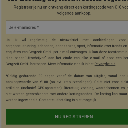
Registreer je nu en ontvang direct een kortingscode van €10 voo
volgende aankoop.
Je e-mailadres *
Ja, ik wil regelmatig de nieuwsbrief met aanbiedingen voor 
bergsportuitrusting, schoenen, accessoires, sport, informatie over trends en 
enquêtes van Bergzeit GmbH per e-mail ontvangen. Ik kan deze toestemming
tijde onder "Uitschrijven" aan het einde van elke e-mail of door een be
Bergzeit GmbH herroepen. Meer informatie vind ik in het
Privacybeleid
.
*Geldig gedurende 30 dagen vanaf de datum van uitgifte, vanaf een 
aankoopwaarde van €100 (na evt. retourzendingen). Geldt niet voor elek
artikelen (inclusief GPS-apparaten), literatuur, voeding, waardebonnen en 
niet worden gecombineerd met andere kortingscodes. De korting kan maar
worden ingewisseld. Contante uitbetaling is niet mogelijk.
NU REGISTREREN