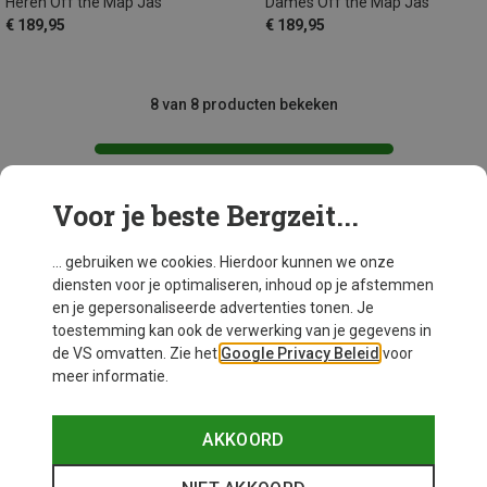
Heren Off the Map Jas
Dames Off the Map Jas
€ 189,95
€ 189,95
8 van 8 producten bekeken
Voor je beste Bergzeit...
Mogelijk interessant voor je
... gebruiken we cookies. Hierdoor kunnen we onze
diensten voor je optimaliseren, inhoud op je afstemmen
en je gepersonaliseerde advertenties tonen. Je
toestemming kan ook de verwerking van je gegevens in
de VS omvatten. Zie het
Google Privacy Beleid
voor
meer informatie.
AKKOORD