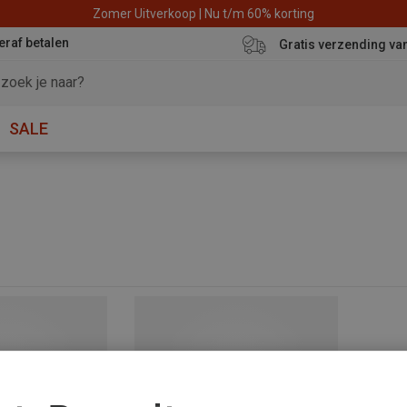
Zomer Uitverkoop | Nu t/m 60% korting
eraf betalen
Gratis verzending va
SALE