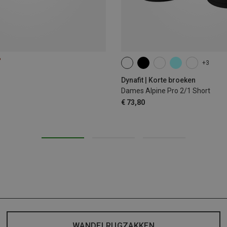
%
+3
XS
S
M
XL
Dynafit | Korte broeken
Dames Alpine Pro 2/1 Short
€ 73,80
WANDELRUGZAKKEN