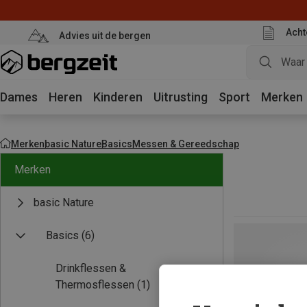
Acht
Advies uit de bergen
Dames
Heren
Kinderen
Uitrusting
Sport
Merken
Merken
basic Nature
Basics
Messen & Gereedschap
Merken
basic Nature
Basics
(6)
Drinkflessen &
Thermosflessen
(1)