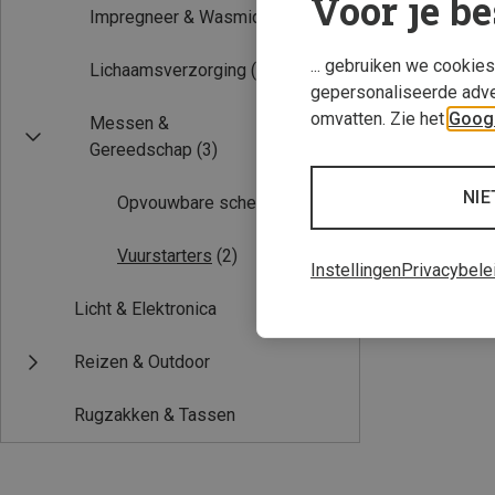
Voor je be
Impregneer & Wasmiddel
(1)
... gebruiken we cookie
Lichaamsverzorging
(1)
gepersonaliseerde adve
omvatten. Zie het
Googl
Messen &
Gereedschap
(3)
NIE
Opvouwbare scheppen
(1)
Je bespaart 16%
Vuurstarters
(2)
Instellingen
Privacybele
Licht & Elektronica
Reizen & Outdoor
Rugzakken & Tassen