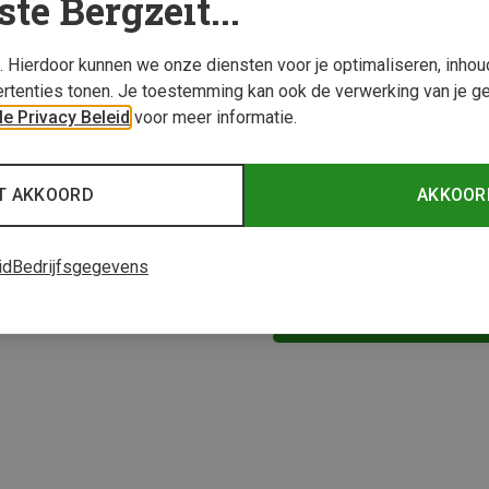
ste Bergzeit...
s. Hierdoor kunnen we onze diensten voor je optimaliseren, inho
rtenties tonen. Je toestemming kan ook de verwerking van je g
e Privacy Beleid
voor meer informatie.
T AKKOORD
AKKOOR
Je bespaart 19%
id
Bedrijfsgegevens
2 van 2 producten be