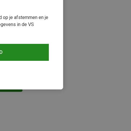
ud op je afstemmen en je
egevens in de VS
D
keken