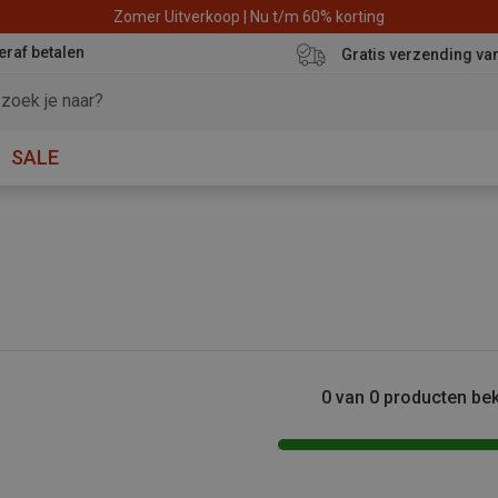
Zomer Uitverkoop | Nu t/m 60% korting
eraf betalen
Gratis verzending va
SALE
0 van 0 producten be