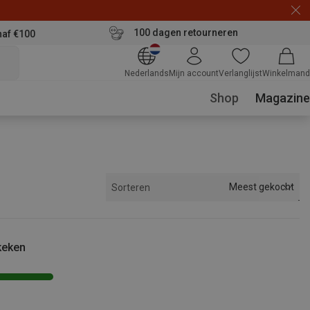
100 dagen retourneren
naf €100
Nederlands
Mijn account
Verlanglijst
Winkelmand
Shop
Magazine
Meest gekocht
Sorteren
keken