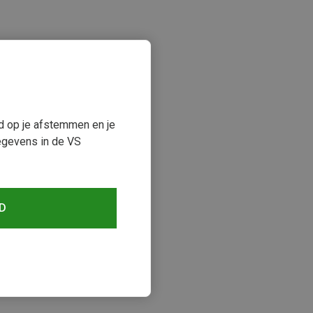
ud op je afstemmen en je
egevens in de VS
D