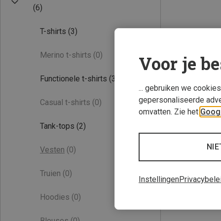
(6)
T-shirts
(3)
Merino t-shirts
(0)
Voor je be
Functionele t-shirts
(3)
... gebruiken we cookie
gepersonaliseerde adve
Casual t-shirts
(0)
omvatten. Zie het
Googl
Tank-tops
(2)
NIE
Vesten
(0)
Truien
(0)
Instellingen
Privacybele
Hoodies
(0)
Blouses
(0)