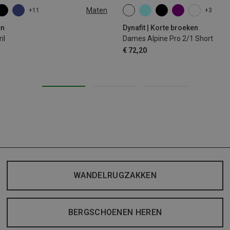
Maten
+11
+3
XS
S
M
L
XL
en
Dynafit | Korte broeken
il
Dames Alpine Pro 2/1 Short
€ 72,20
WANDELRUGZAKKEN
BERGSCHOENEN HEREN