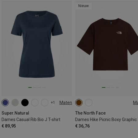
Nieuw
Maten
M
+1
XS
S
M
L
XL
XS
S
M
L
Super.Natural
The North Face
Dames Casual Rib Bio J T-shirt
€ 89,95
€ 36,76