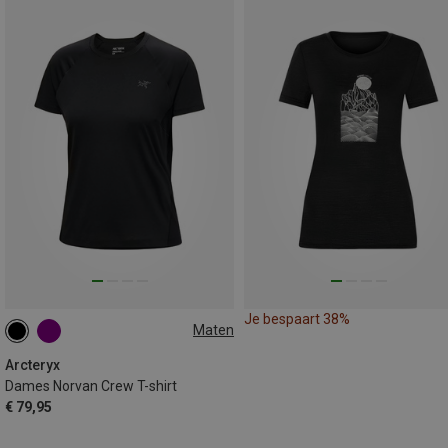
Je bespaart 38%
Maten
XS
S
L
Arcteryx
Dames Norvan Crew T-shirt
€ 79,95