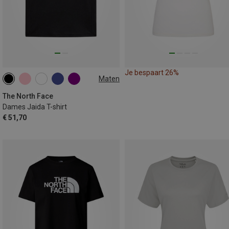
Je bespaart 26%
Maten
XS
S
M
L
The North Face
Dames Jaida T-shirt
€ 51,70