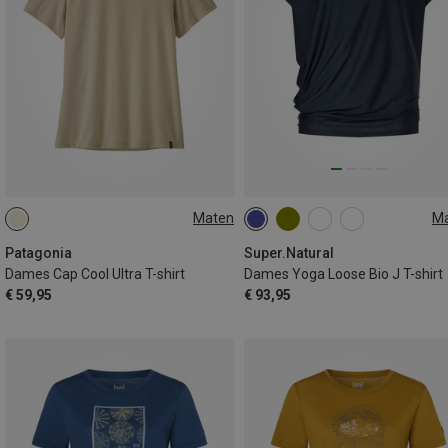
Maten
M
XS
S
M
L
XS
S
M
L
Patagonia
Super.Natural
Dames Cap Cool Ultra T-shirt
Dames Yoga Loose Bio J T-shirt
€ 59,95
€ 93,95