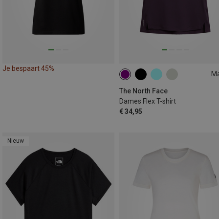
Je bespaart 45%
M
XS
S
M
L
The North Face
Dames Flex T-shirt
€ 34,95
Nieuw