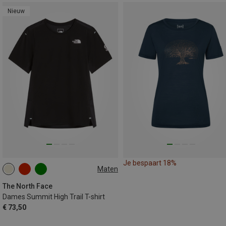
Nieuw
Je bespaart 18%
Maten
XS
S
M
L
The North Face
Dames Summit High Trail T-shirt
€ 73,50