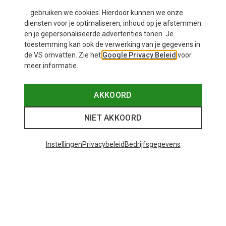
... gebruiken we cookies. Hierdoor kunnen we onze
diensten voor je optimaliseren, inhoud op je afstemmen
Je bespaart 30%
en je gepersonaliseerde advertenties tonen. Je
Maten
XS
S
M
L
toestemming kan ook de verwerking van je gegevens in
Super.Natural
de VS omvatten. Zie het
Google Privacy Beleid
voor
Dames Tropicar T-shirt
meer informatie.
€ 73,80
AKKOORD
NIET AKKOORD
Instellingen
Privacybeleid
Bedrijfsgegevens