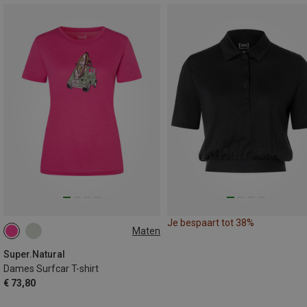
Je bespaart tot 38%
Maten
XS
S
M
L
XL
Super.Natural
Dames Surfcar T-shirt
€ 73,80