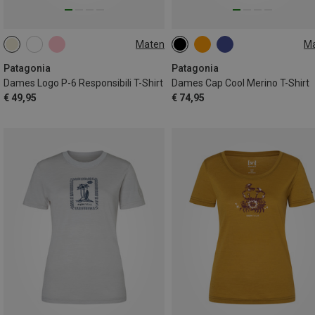
Maten
M
XS
S
M
XS
S
M
L
Patagonia
Patagonia
Dames Logo P-6 Responsibili T-Shirt
Dames Cap Cool Merino T-Shirt
€ 49,95
€ 74,95