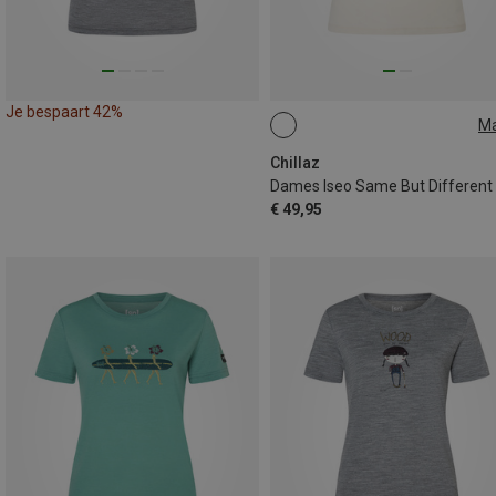
Je bespaart 42%
M
XS
S
M
L
XL
Chillaz
€ 49,95