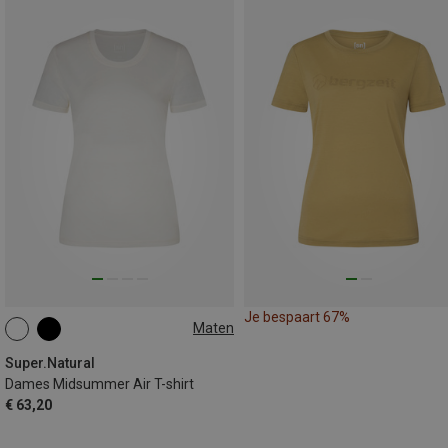
Je bespaart 67%
Maten
XS
S
M
L
XL
Super.Natural
Dames Midsummer Air T-shirt
€ 63,20