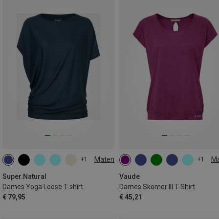
Maten
M
+1
+1
XS
S
M
L
XL
Super.Natural
Vaude
Dames Yoga Loose T-shirt
Dames Skomer III T-Shirt
€ 79,95
€ 45,21