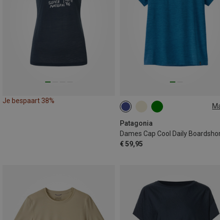
Je bespaart 38%
M
XS
S
M
L
XL
Patagonia
€ 59,95