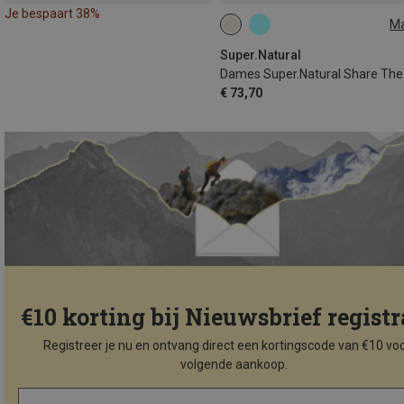
Je bespaart 38%
M
XS
S
M
L
Super.Natural
€ 73,70
€10 korting bij Nieuwsbrief registr
Registreer je nu en ontvang direct een kortingscode van €10 voo
volgende aankoop.