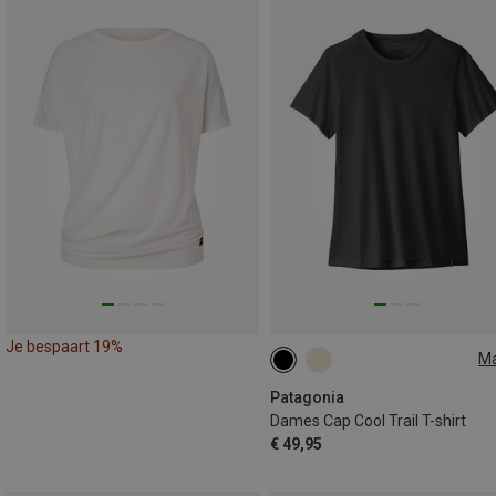
Je bespaart 19%
M
XS
S
M
L
Patagonia
Dames Cap Cool Trail T-shirt
€ 49,95