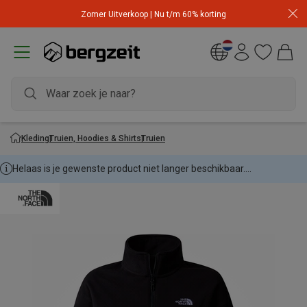
Zomer Uitverkoop | Nu t/m 60% korting
Kleding
Truien, Hoodies & Shirts
Truien
Helaas is je gewenste product niet langer beschikbaar....