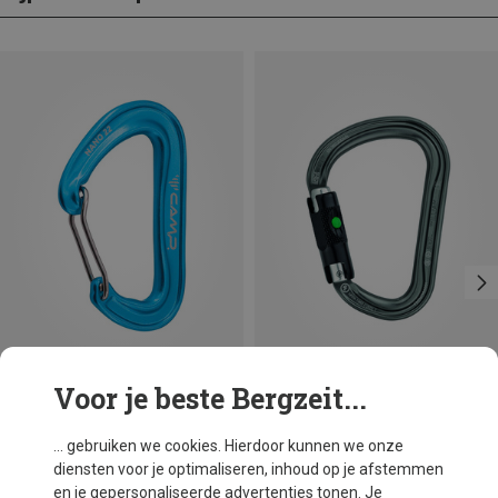
Voor je beste Bergzeit...
Je bespaart 18%
Maten
BALL-LOCK
Petzl
... gebruiken we cookies. Hierdoor kunnen we onze
William Ball-Lock HMS Karabiner
diensten voor je optimaliseren, inhoud op je afstemmen
€ 25,07
en je gepersonaliseerde advertenties tonen. Je