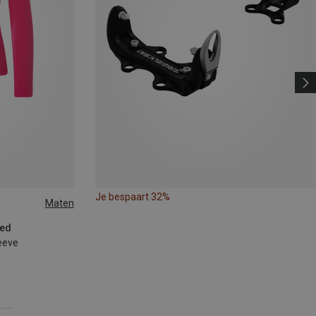
Je bespaart 32%
Maten
oed
eeve