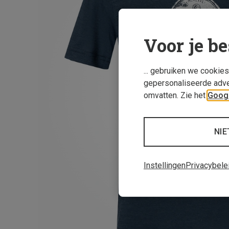
Voor je be
... gebruiken we cookie
gepersonaliseerde adve
omvatten. Zie het
Googl
NIE
Instellingen
Privacybele