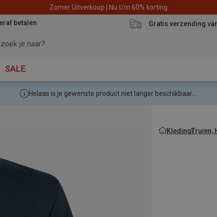
Zomer Uitverkoop | Nu t/m 60% korting
eraf betalen
Gratis verzending va
SALE
Helaas is je gewenste product niet langer beschikbaar....
Kleding
Truien,