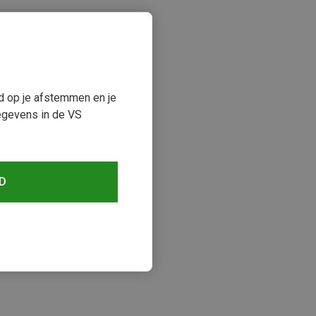
ud op je afstemmen en je
egevens in de VS
D