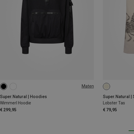
Maten
XS
S
M
L
XL
ONE SIZE
Super.Natural | Hoodies
Super.Natural |
Wimmerl Hoodie
Lobster Tas
€ 299,95
€ 79,95