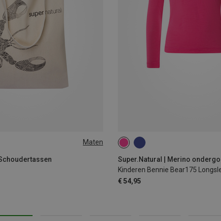
Maten
128
140
152
 Schoudertassen
Super.Natural | Merino onderg
Kinderen Bennie Bear175 Longsl
€ 54,95