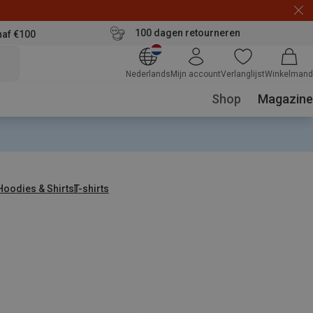
100 dagen retourneren
naf €100
Nederlands
Mijn account
Verlanglijst
Winkelmand
Shop
Magazine
 Hoodies & Shirts
T-shirts