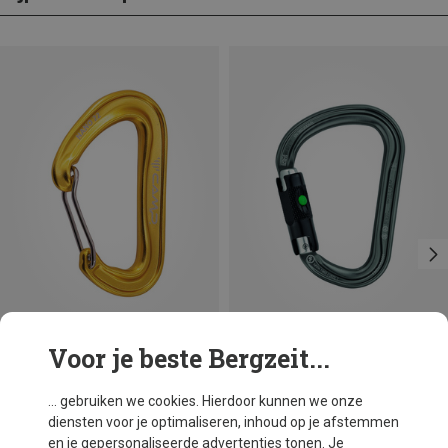
Voor je beste Bergzeit...
Je bespaart 16%
Maten
BALL-LOCK
Petzl
... gebruiken we cookies. Hierdoor kunnen we onze
William Ball-Lock HMS Karabiner
diensten voor je optimaliseren, inhoud op je afstemmen
€ 26,95
en je gepersonaliseerde advertenties tonen. Je