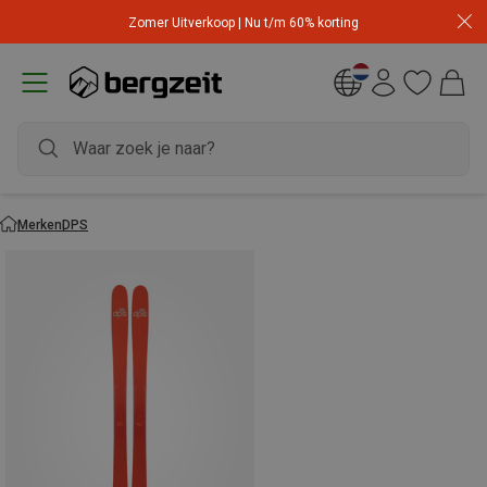
Zomer Uitverkoop | Nu t/m 60% korting
Merken
DPS