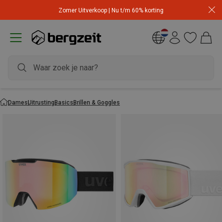
Zomer Uitverkoop | Nu t/m 60% korting
Dames
Uitrusting
Basics
Brillen & Goggles