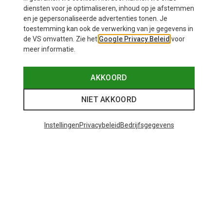
diensten voor je optimaliseren, inhoud op je afstemmen
en je gepersonaliseerde advertenties tonen. Je
toestemming kan ook de verwerking van je gegevens in
de VS omvatten. Zie het
Google Privacy Beleid
voor
meer informatie.
AKKOORD
NIET AKKOORD
Instellingen
Privacybeleid
Bedrijfsgegevens
Je bespaart tot 29%
Maten
+12
ONE SIZE
Bliz
Matrix SF sportbril
€ 89,95