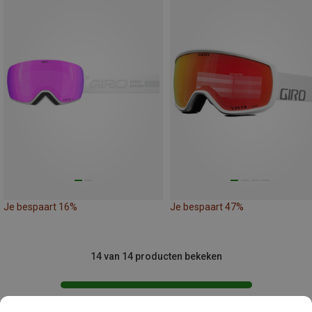
Je bespaart 16%
Je bespaart 47%
14 van 14 producten bekeken