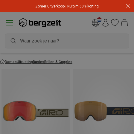
Zomer Uitverkoop | Nu t/m 60% korting
Dames
Uitrusting
Basics
Brillen & Goggles