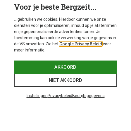
Voor je beste Bergzeit...
Mogelijk interessant voor je
... gebruiken we cookies. Hierdoor kunnen we onze
diensten voor je optimaliseren, inhoud op je afstemmen
en je gepersonaliseerde advertenties tonen. Je
toestemming kan ook de verwerking van je gegevens in
de VS omvatten. Zie het
Google Privacy Beleid
voor
meer informatie.
AKKOORD
NIET AKKOORD
Instellingen
Privacybeleid
Bedrijfsgegevens
Je bespaart tot 35%
Maten
+12
ONE SIZE