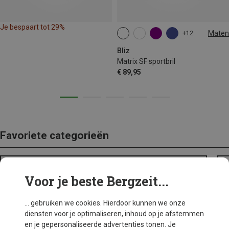
Je bespaart tot 29%
Maten
+12
ONE SIZE
Bliz
Matrix SF sportbril
€ 89,95
Favoriete categorieën
ACHTERWIELTASSEN
Voor je beste Bergzeit...
... gebruiken we cookies. Hierdoor kunnen we onze
diensten voor je optimaliseren, inhoud op je afstemmen
en je gepersonaliseerde advertenties tonen. Je