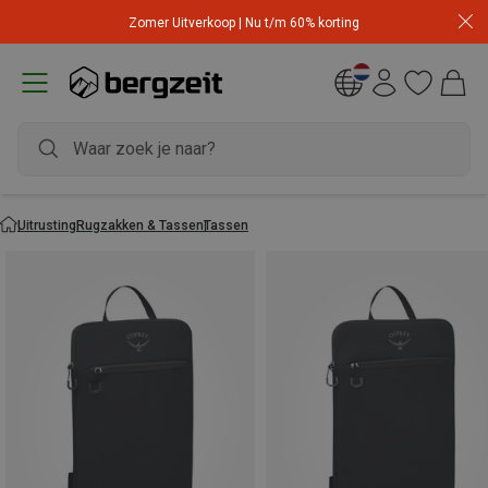
Zomer Uitverkoop | Nu t/m 60% korting
Uitrusting
Rugzakken & Tassen
Tassen