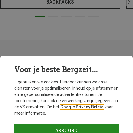
BACKPACKS
Voor je beste Bergzeit...
Een campingtafel: praktisch, stabiel en
onmisbaar op de camping
... gebruiken we cookies. Hierdoor kunnen we onze
Voor wie regelmatig gaat kamperen, is een goede
diensten voor je optimaliseren, inhoud op je afstemmen
campingtafel onmisbaar. Of je nu samen wilt ontbijten,
en je gepersonaliseerde advertenties tonen. Je
koken of een spelletje spelen: met een stabiele
toestemming kan ook de verwerking van je gegevens in
campingtafel zit je gewoon comfortabeler. Een stevige,
de VS omvatten. Zie het
Google Privacy Beleid
voor
stabiele campingtafel van aluminium of kunststof
meer informatie.
herken je aan de solide afwerking en het gebruik van
duurzame materialen.
AKKOORD