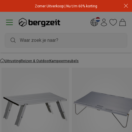
Zomer Uitverkoop | Nu t/m 60% korting
Uitrusting
Reizen & Outdoor
Kampeermeubels