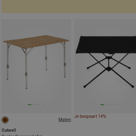
Je bespaart 14%
Maten
S
Outwell