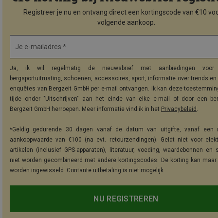
Registreer je nu en ontvang direct een kortingscode van €10 voo
volgende aankoop.
Je e-mailadres *
Ja, ik wil regelmatig de nieuwsbrief met aanbiedingen voor 
bergsportuitrusting, schoenen, accessoires, sport, informatie over trends en 
enquêtes van Bergzeit GmbH per e-mail ontvangen. Ik kan deze toestemming
tijde onder "Uitschrijven" aan het einde van elke e-mail of door een be
Bergzeit GmbH herroepen. Meer informatie vind ik in het
Privacybeleid
.
*Geldig gedurende 30 dagen vanaf de datum van uitgifte, vanaf een 
aankoopwaarde van €100 (na evt. retourzendingen). Geldt niet voor elek
artikelen (inclusief GPS-apparaten), literatuur, voeding, waardebonnen en 
niet worden gecombineerd met andere kortingscodes. De korting kan maar
worden ingewisseld. Contante uitbetaling is niet mogelijk.
NU REGISTREREN