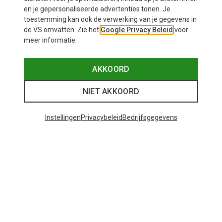
en je gepersonaliseerde advertenties tonen. Je
toestemming kan ook de verwerking van je gegevens in
de VS omvatten. Zie het
Google Privacy Beleid
voor
meer informatie.
AKKOORD
NIET AKKOORD
Instellingen
Privacybeleid
Bedrijfsgegevens
Je bespaart tot 29%
Maten
+12
ONE SIZE
Bliz
Matrix SF sportbril
€ 89,95