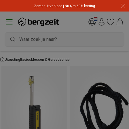
Zomer Uitverkoop | Nu t/m 60% korting
Uitrusting
Basics
Messen & Gereedschap