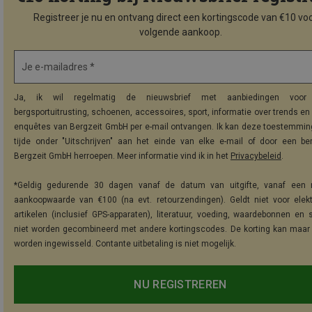
Registreer je nu en ontvang direct een kortingscode van €10 voo
volgende aankoop.
Je e-mailadres *
Ja, ik wil regelmatig de nieuwsbrief met aanbiedingen voor 
bergsportuitrusting, schoenen, accessoires, sport, informatie over trends en 
enquêtes van Bergzeit GmbH per e-mail ontvangen. Ik kan deze toestemming
tijde onder "Uitschrijven" aan het einde van elke e-mail of door een be
Bergzeit GmbH herroepen. Meer informatie vind ik in het
Privacybeleid
.
*Geldig gedurende 30 dagen vanaf de datum van uitgifte, vanaf een 
aankoopwaarde van €100 (na evt. retourzendingen). Geldt niet voor elek
artikelen (inclusief GPS-apparaten), literatuur, voeding, waardebonnen en 
niet worden gecombineerd met andere kortingscodes. De korting kan maar
worden ingewisseld. Contante uitbetaling is niet mogelijk.
NU REGISTREREN