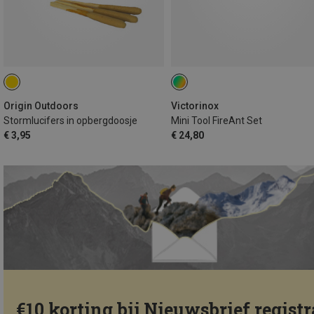
Origin Outdoors
Victorinox
Stormlucifers in opbergdoosje
Mini Tool FireAnt Set
€ 3,95
€ 24,80
€10 korting bij Nieuwsbrief registr