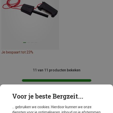
Je bespaart tot 23%
11 van 11 producten bekeken
Voor je beste Bergzeit...
Mogelijk interessant voor je
... gebruiken we cookies. Hierdoor kunnen we onze
diensten voor je optimaliseren, inhoud op je afstemmen