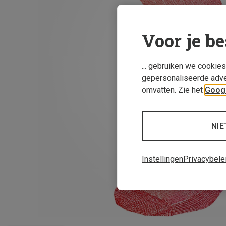
Voor je be
... gebruiken we cookie
gepersonaliseerde adve
omvatten. Zie het
Googl
NIE
Instellingen
Privacybele