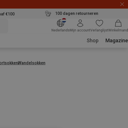
100 dagen retourneren
naf €100
Nederlands
Mijn account
Verlanglijst
Winkelmand
Shop
Magazine
ortsokken
Wandelsokken