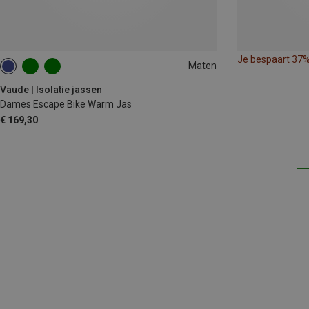
Je bespaart 37
Maten
XS
S
M
L
XL
XXL
Vaude | Isolatie jassen
Dames Escape Bike Warm Jas
€ 169,30