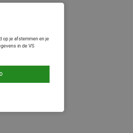
ud op je afstemmen en je
egevens in de VS
D