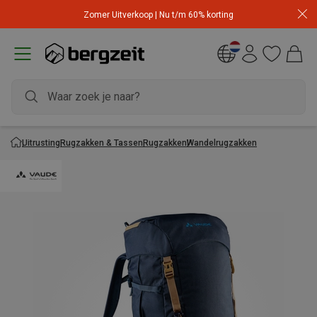
Zomer Uitverkoop | Nu t/m 60% korting
Uitrusting
Rugzakken & Tassen
Rugzakken
Wandelrugzakken