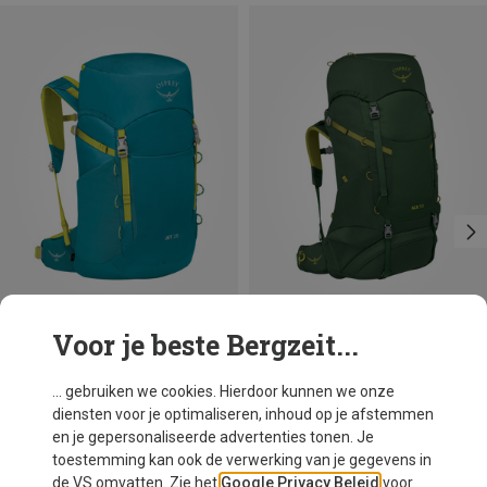
Voor je beste Bergzeit...
Je bespaart 15%
Maten
28L
Osprey
... gebruiken we cookies. Hierdoor kunnen we onze
Kinderen Jet 28 Rugzak
diensten voor je optimaliseren, inhoud op je afstemmen
€ 94,95
en je gepersonaliseerde advertenties tonen. Je
toestemming kan ook de verwerking van je gegevens in
de VS omvatten. Zie het
Google Privacy Beleid
voor