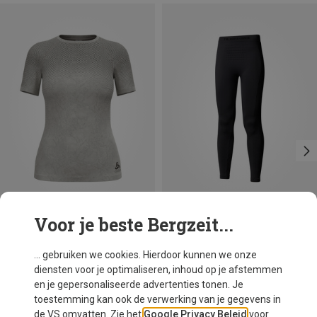
Voor je beste Bergzeit...
Je bespaart 39%
Maten
XS
S
M
L
XL
Odlo
... gebruiken we cookies. Hierdoor kunnen we onze
Dames Performance Light Rain Dye Bl T-shirt
diensten voor je optimaliseren, inhoud op je afstemmen
€ 51,70
en je gepersonaliseerde advertenties tonen. Je
toestemming kan ook de verwerking van je gegevens in
de VS omvatten. Zie het
Google Privacy Beleid
voor