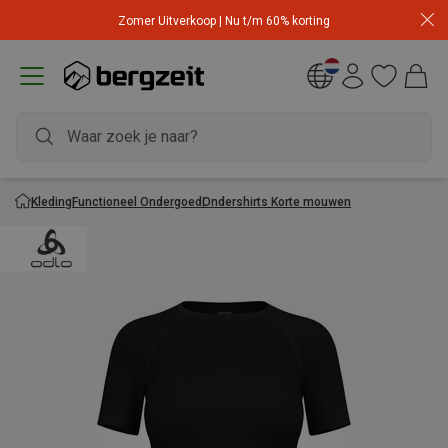
Zomer Uitverkoop | Nu t/m 60% korting
Kleding
Functioneel Ondergoed
Ondershirts Korte mouwen