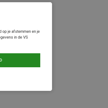
ud op je afstemmen en je
egevens in de VS
D