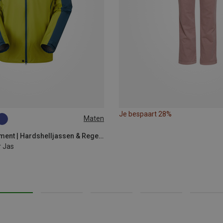
Je bespaart 28%
Maten
XL
XXL
Mountain Equipment | Hardshelljassen & Regenjassen
 Jas