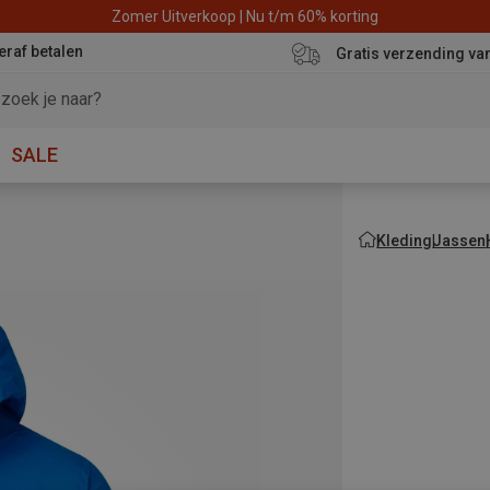
Zomer Uitverkoop | Nu t/m 60% korting
eraf betalen
Gratis verzending va
SALE
Kleding
Jassen