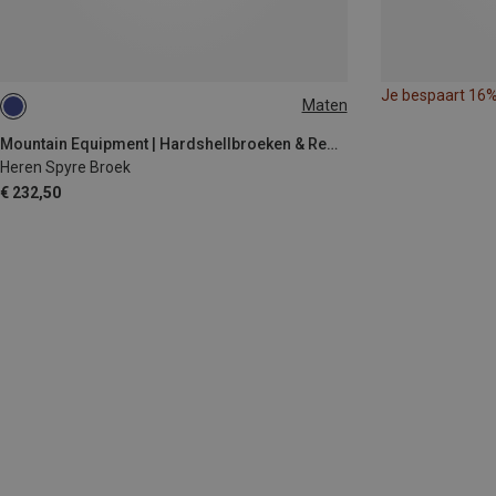
Je bespaart 16
Maten
S
M
L
XL
XXL
Mountain Equipment | Hardshellbroeken & Regenbroeken
Heren Spyre Broek
€ 232,50