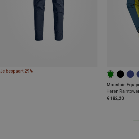
Je bespaart 29%
S
M
L
Heren Raintower
€ 182,20