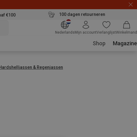
100 dagen retourneren
naf €100
Nederlands
Mijn account
Verlanglijst
Winkelmand
Shop
Magazine
Hardshelljassen & Regenjassen