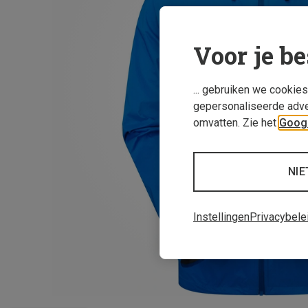
Voor je be
... gebruiken we cookie
gepersonaliseerde adve
omvatten. Zie het
Googl
NIE
Instellingen
Privacybele