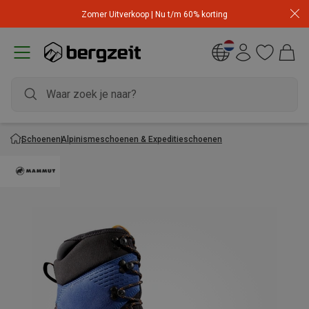
Zomer Uitverkoop | Nu t/m 60% korting
Schoenen
Alpinismeschoenen & Expeditieschoenen