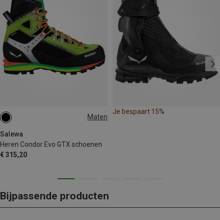
Je bespaart 15%
Maten
40
42
42.5
44.5
Salewa
Heren Condor Evo GTX schoenen
€ 315,20
Bijpassende producten