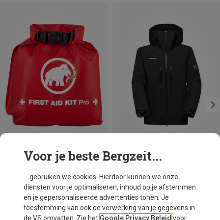
Voor je beste Bergzeit...
Je bespaart 20%
Je bespaart 23%
... gebruiken we cookies. Hierdoor kunnen we onze
diensten voor je optimaliseren, inhoud op je afstemmen
en je gepersonaliseerde advertenties tonen. Je
toestemming kan ook de verwerking van je gegevens in
de VS omvatten. Zie het
Google Privacy Beleid
voor