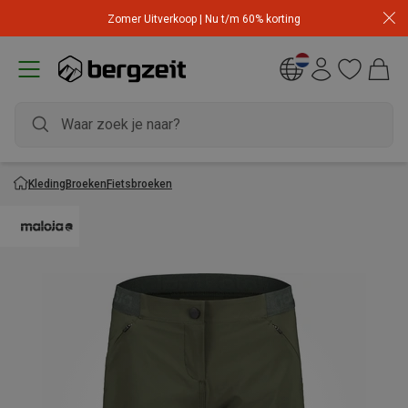
Zomer Uitverkoop | Nu t/m 60% korting
Kleding
Broeken
Fietsbroeken