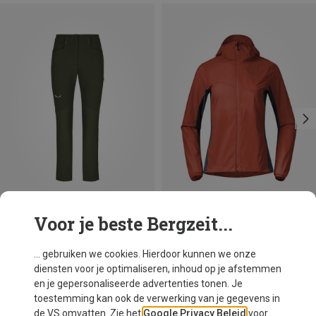
Voor je beste Bergzeit...
Je bespaart 32%
Je bespaart 75%
... gebruiken we cookies. Hierdoor kunnen we onze
diensten voor je optimaliseren, inhoud op je afstemmen
en je gepersonaliseerde advertenties tonen. Je
toestemming kan ook de verwerking van je gegevens in
de VS omvatten. Zie het
Google Privacy Beleid
voor