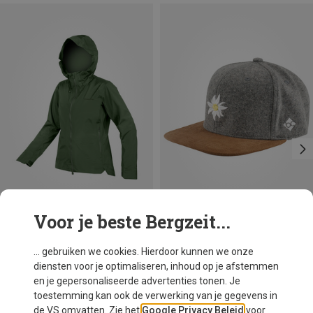
Voor je beste Bergzeit...
Je bespaart 14%
Maten
ONE SIZE
Bavarian Caps
... gebruiken we cookies. Hierdoor kunnen we onze
“Edelweiß” wildleren cap
diensten voor je optimaliseren, inhoud op je afstemmen
€ 40,91
en je gepersonaliseerde advertenties tonen. Je
toestemming kan ook de verwerking van je gegevens in
de VS omvatten. Zie het
Google Privacy Beleid
voor