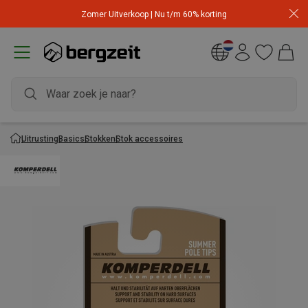
Zomer Uitverkoop | Nu t/m 60% korting
Uitrusting
Basics
Stokken
Stok accessoires