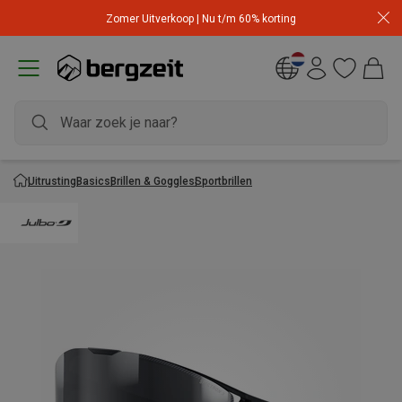
Zomer Uitverkoop | Nu t/m 60% korting
Uitrusting
Basics
Brillen & Goggles
Sportbrillen