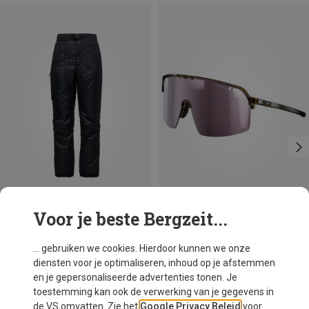
Voor je beste Bergzeit...
Je bespaart 15%
Je bespaart 19%
... gebruiken we cookies. Hierdoor kunnen we onze
diensten voor je optimaliseren, inhoud op je afstemmen
en je gepersonaliseerde advertenties tonen. Je
toestemming kan ook de verwerking van je gegevens in
de VS omvatten. Zie het
Google Privacy Beleid
voor