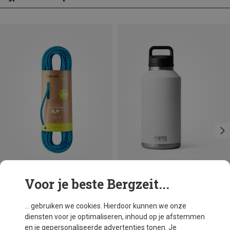
Voor je beste Bergzeit...
Maten
1.9L
Yeti
... gebruiken we cookies. Hierdoor kunnen we onze
Rambler 64oz Chug V2 Thermosfles
diensten voor je optimaliseren, inhoud op je afstemmen
€ 64,95
en je gepersonaliseerde advertenties tonen. Je