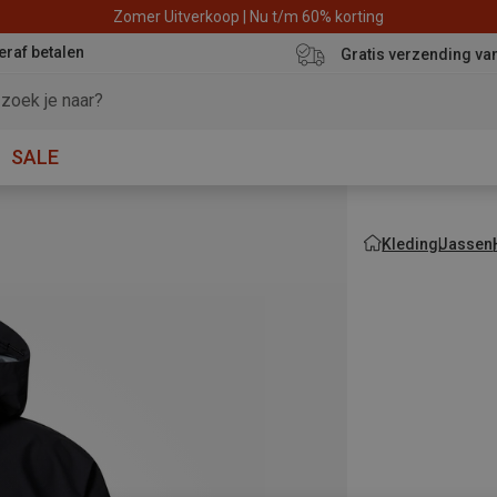
Zomer Uitverkoop | Nu t/m 60% korting
eraf betalen
Gratis verzending va
SALE
Kleding
Jassen