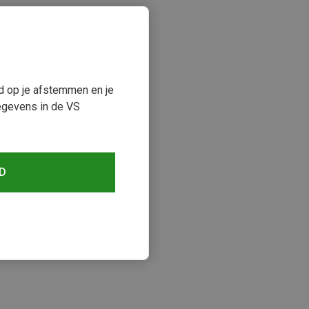
ud op je afstemmen en je
egevens in de VS
D