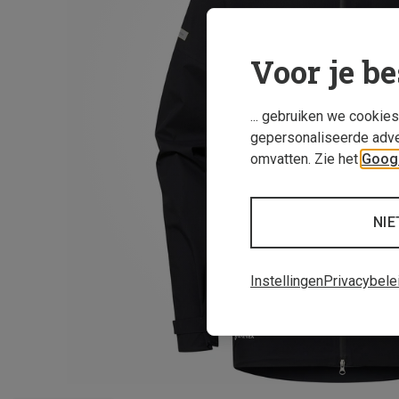
Voor je be
... gebruiken we cookie
gepersonaliseerde adve
omvatten. Zie het
Googl
NIE
Instellingen
Privacybele