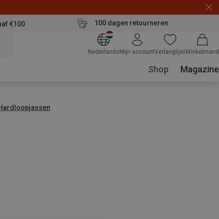
100 dagen retourneren
naf €100
Nederlands
Mijn account
Verlanglijst
Winkelmand
Shop
Magazine
Hardloopjassen