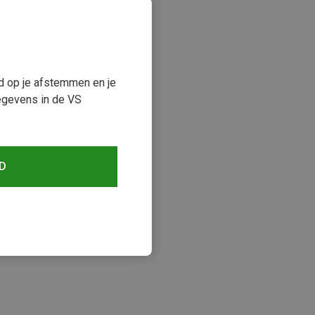
ud op je afstemmen en je
egevens in de VS
D