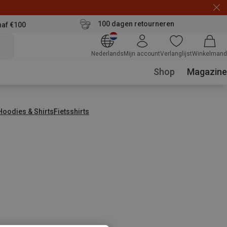
100 dagen retourneren
naf €100
Nederlands
Mijn account
Verlanglijst
Winkelmand
Shop
Magazine
 Hoodies & Shirts
Fietsshirts