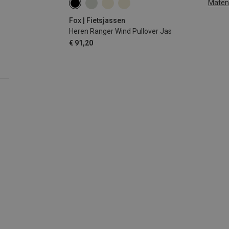
Maten
S
M
L
XL
XXL
Fox | Fietsjassen
Heren Ranger Wind Pullover Jas
€ 91,20