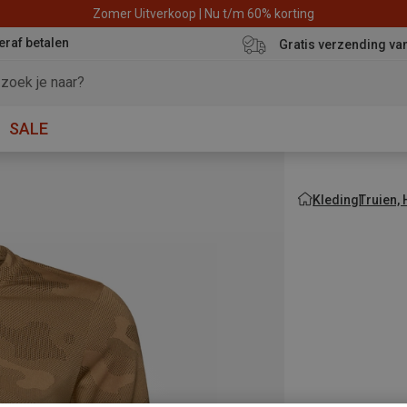
Zomer Uitverkoop | Nu t/m 60% korting
eraf betalen
Gratis verzending va
SALE
Kleding
Truien,