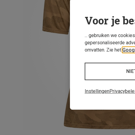
Voor je be
... gebruiken we cookie
gepersonaliseerde adve
omvatten. Zie het
Googl
NIE
Instellingen
Privacybele