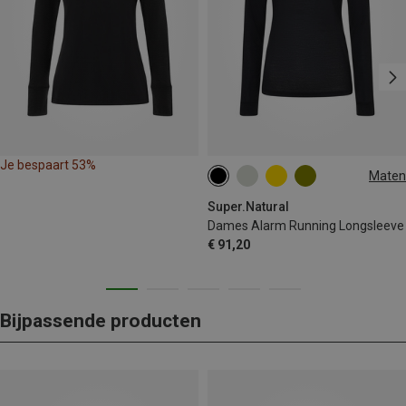
Je bespaart 53%
Maten
XS
S
M
L
XL
Super.Natural
Dames Alarm Running Longsleeve
€ 91,20
Bijpassende producten