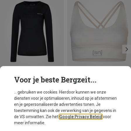
Voor je beste Bergzeit...
Je bespaart 17%
Maten
XS
S
M
L
XL
Super.Natural
... gebruiken we cookies. Hierdoor kunnen we onze
Dames Alarm Running Longsleeve
diensten voor je optimaliseren, inhoud op je afstemmen
€ 91,20
en je gepersonaliseerde advertenties tonen. Je
toestemming kan ook de verwerking van je gegevens in
de VS omvatten. Zie het
Google Privacy Beleid
voor
meer informatie.