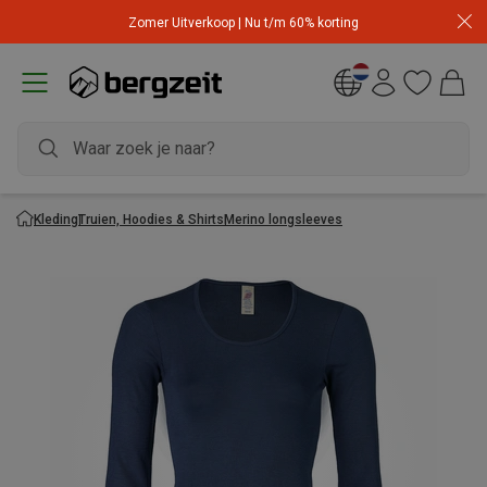
Zomer Uitverkoop | Nu t/m 60% korting
Kleding
Truien, Hoodies & Shirts
Merino longsleeves